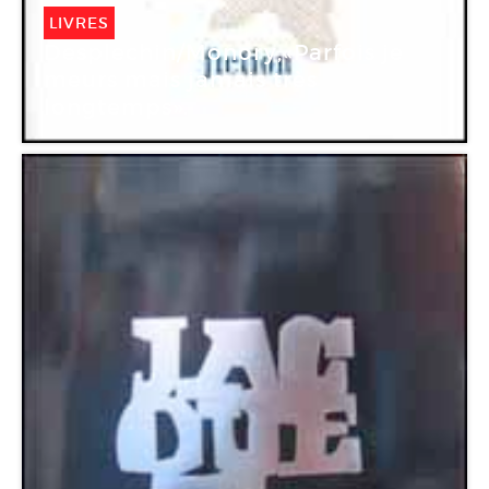
LIVRES
Desplechin/Monory,«Parfois je
meurs mais jamais très
longtemps».