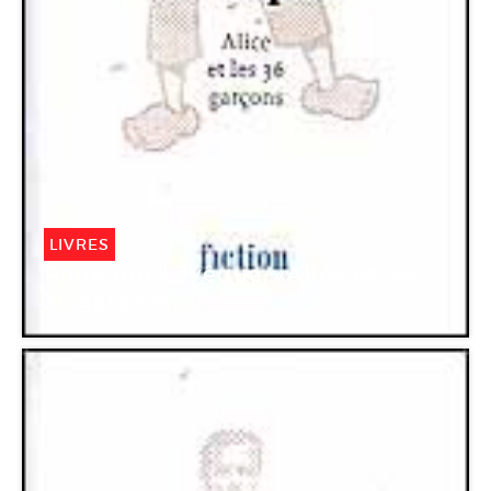
LIVRES
Roubaud/Lévêque, «Alice et les
36 garçons»