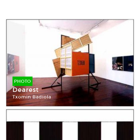
PHOTO
Dearest
Txomin Badiola