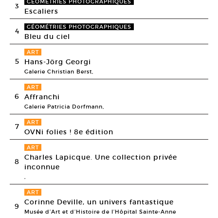
GÉOMÉTRIES PHOTOGRAPHIQUES
3
Escaliers
GÉOMÉTRIES PHOTOGRAPHIQUES
4
Bleu du ciel
ART
5
Hans-Jörg Georgi
Galerie Christian Berst,
ART
6
Affranchi
Galerie Patricia Dorfmann,
ART
7
OVNi folies ! 8e édition
ART
Charles Lapicque. Une collection privée
8
inconnue
,
ART
Corinne Deville, un univers fantastique
9
Musée d’Art et d’Histoire de l’Hôpital Sainte-Anne