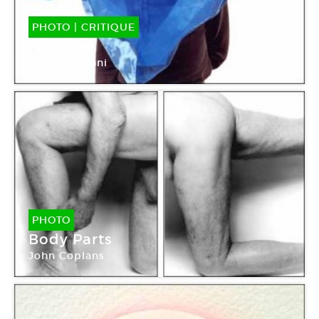
PHOTO
|
CRITIQUE
Regards
Patrick Tosani
Maison européenne de la photographie
PHOTO
Body Parts
John Coplans