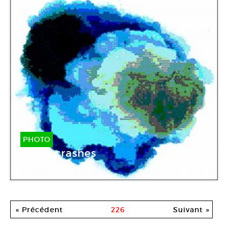
PHOTO
Some crashes
Pierre Giner
« Précédent
226
Suivant »