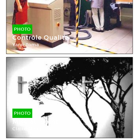
PHOTO
Contrôle Qualité
Yann Toma
PHOTO
Mise au point
Claire Maugeais