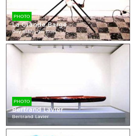
PHOTO
La Grande Barge
Guy Blanc dit Guët
PHOTO
Bertrand Lavier
Bertrand Lavier