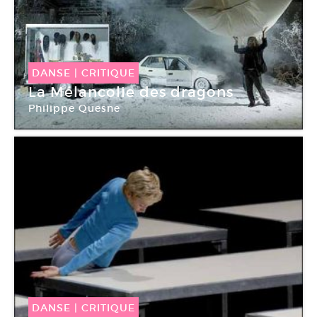
DANSE
|
CRITIQUE
La Mélancolie des dragons
Philippe Quesne
DANSE
|
CRITIQUE