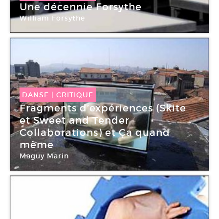
Une décennie Forsythe
William Forsythe
DANSE
|
CRITIQUE
Fragments d’expériences (Skite
et Sweet and Tender
Collaborations) et Ça quand
même
Maguy Marin