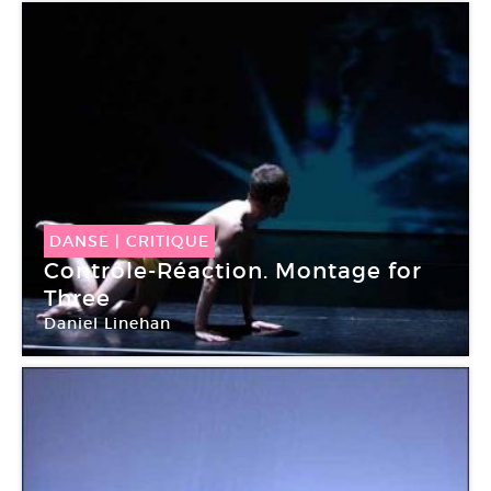
DANSE
|
CRITIQUE
Contrôle-Réaction. Montage for
Three
Daniel Linehan
MC93 Bobigny