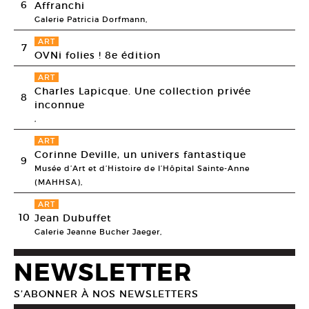
6
Affranchi
Galerie Patricia Dorfmann,
ART
7
OVNi folies ! 8e édition
ART
Charles Lapicque. Une collection privée
8
inconnue
,
ART
Corinne Deville, un univers fantastique
9
Musée d’Art et d’Histoire de l’Hôpital Sainte-Anne
(MAHHSA),
ART
10
Jean Dubuffet
Galerie Jeanne Bucher Jaeger,
NEWSLETTER
S’ABONNER À NOS NEWSLETTERS