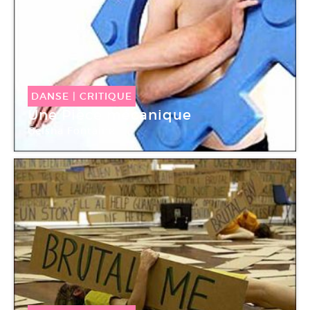
DANSE
|
CRITIQUE
Une Pièce mécanique
Geisha Fontaine