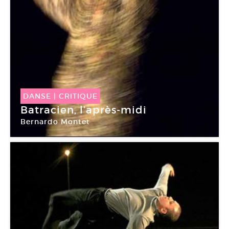
DANSE
|
CRITIQUE
Batracien, l’après-midi
Bernardo Montet
Chaillot