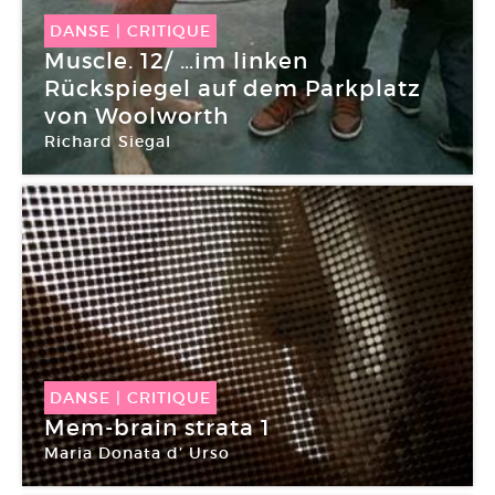
DANSE
|
CRITIQUE
Muscle. 12/ …im linken
Rückspiegel auf dem Parkplatz
von Woolworth
Richard Siegal
DANSE
|
CRITIQUE
Mem-brain strata 1
Maria Donata d’ Urso
Centre national de la danse