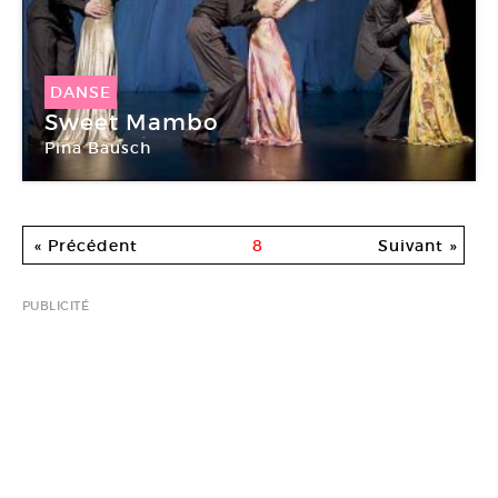
DANSE
Sweet Mambo
Pina Bausch
« Précédent
8
Suivant »
PUBLICITÉ