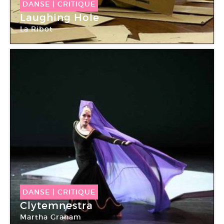
DANSE
|
CRITIQUE
Laughing Hole
La Ribot
Centre Pompidou Paris
DANSE
|
CRITIQUE
Clytemnestra
Martha Graham