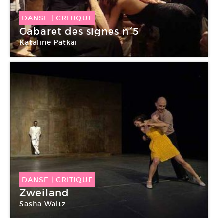
DANSE
|
CRITIQUE
Cabaret des signes n°5
Kataline Patkaï
DANSE
|
CRITIQUE
Zweiland
Sasha Waltz