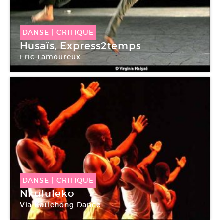
DANSE
|
CRITIQUE
Husaïs, Express2temps
Eric Lamoureux
Rencontres chorégraphiques de Seine-Saint-
Denis
DANSE
|
CRITIQUE
Nkululeko
Via Katlehong Dance
Centre national de la danse