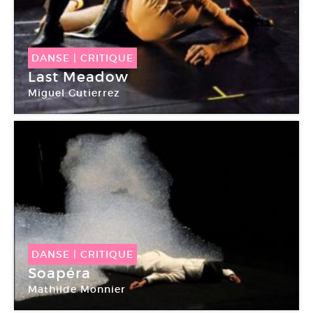
DANSE
|
CRITIQUE
Last Meadow
Miguel Gutierrez
Centre Pompidou Paris
DANSE
|
CRITIQUE
Soapéra
Mathilde Monnier
Centre Pompidou Paris