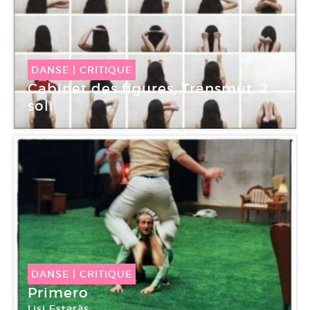
DANSE
|
CRITIQUE
Cabinet des figures, Transmut. 2
soli
Centre national de la danse
DANSE
|
CRITIQUE
Primero
Lisi Estaràs