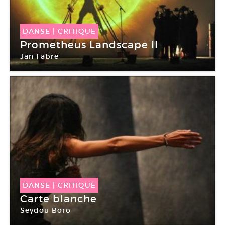
DANSE
|
CRITIQUE
Prometheus Landscape II
Jan Fabre
Théâtre de la Ville
DANSE
|
CRITIQUE
Carte blanche
Seydou Boro