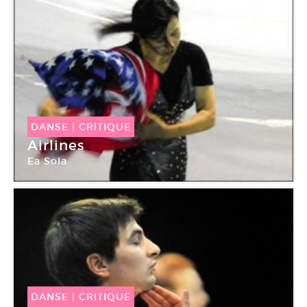
DANSE
|
CRITIQUE
Airlines
Ea Sola
Théâtre des Abbesses
DANSE
|
CRITIQUE