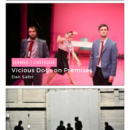
DANSE
|
CRITIQUE
Vicious Dogs on Premises
Dan Safer
Chaillot