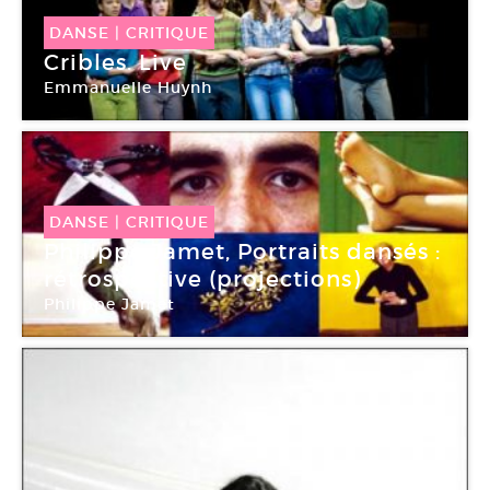
DANSE
|
CRITIQUE
Cribles. Live
Emmanuelle Huynh
Centre Pompidou Paris
DANSE
|
CRITIQUE
Philippe Jamet, Portraits dansés :
rétrospective (projections)
Philippe Jamet