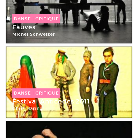
DANSE
|
CRITIQUE
Fauves
Michel Schweizer
Chaillot
DANSE
|
CRITIQUE
Festival Anticodes 2011
Chris Haring
Chaillot