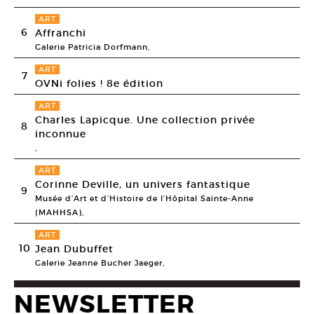
ART
6
Affranchi
Galerie Patricia Dorfmann,
ART
7
OVNi folies ! 8e édition
ART
Charles Lapicque. Une collection privée
8
inconnue
,
ART
Corinne Deville, un univers fantastique
9
Musée d’Art et d’Histoire de l’Hôpital Sainte-Anne
(MAHHSA),
ART
10
Jean Dubuffet
Galerie Jeanne Bucher Jaeger,
NEWSLETTER