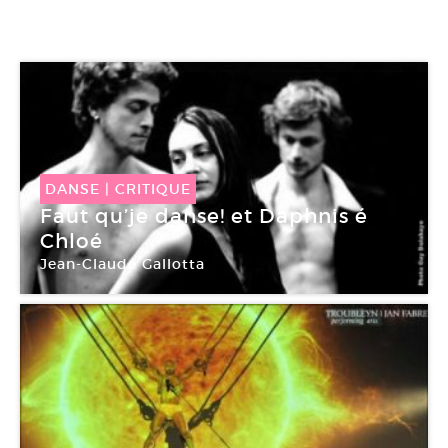
DANSE
|
CRITIQUE
Faut qu’je danse! et Daphnis é
Chloé
Jean-Claude Gallotta
Théâtre des Abbesses