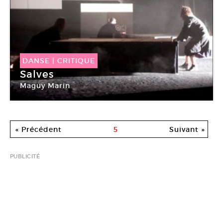
DANSE
|
CRITIQUE
Salves
Maguy Marin
Théâtre de la Ville
« Précédent
5
Suivant »
PUBLICITÉ