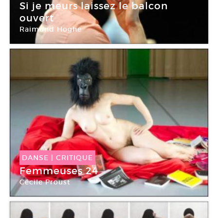
Si je meurs laissez le balcon
ouvert
Raimund Hoghe
Centre Pompidou Paris
DANSE
|
CRITIQUE
Femmeuses 24
Cécile Proust
Ménagerie de verre