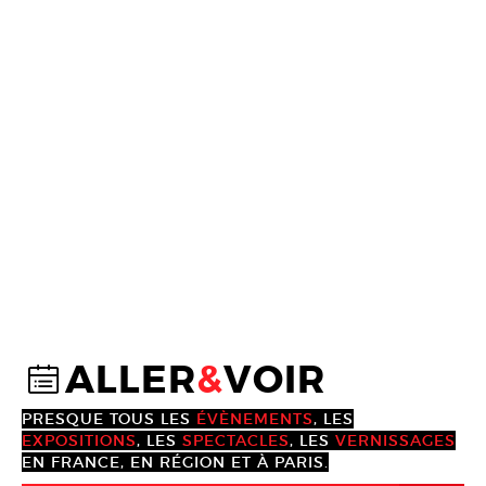
ALLER
&
VOIR
@
PRESQUE TOUS LES
ÉVÈNEMENTS
, LES
EXPOSITIONS
, LES
SPECTACLES
, LES
VERNISSAGES
EN FRANCE, EN RÉGION ET À PARIS.