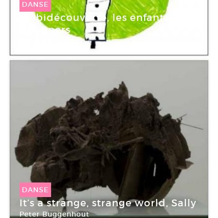
DANSE
Mobidécouverte, les enfants
designers
Aurélie Fradin
DANSE
It’s a strange, strange world, Sally
Peter Buggenhout