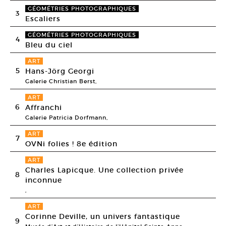
GÉOMÉTRIES PHOTOGRAPHIQUES
3
Escaliers
GÉOMÉTRIES PHOTOGRAPHIQUES
4
Bleu du ciel
ART
5
Hans-Jörg Georgi
Galerie Christian Berst,
ART
6
Affranchi
Galerie Patricia Dorfmann,
ART
7
OVNi folies ! 8e édition
ART
Charles Lapicque. Une collection privée
8
inconnue
,
ART
Corinne Deville, un univers fantastique
9