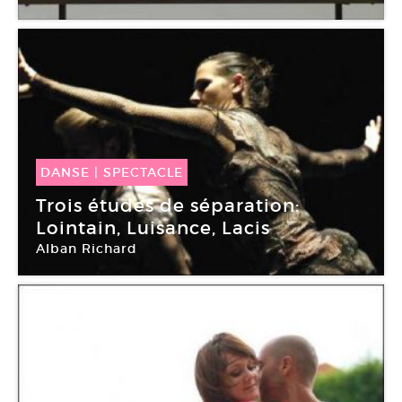
DANSE
|
SPECTACLE
22 Sep -
24 Sep 2010
Trois études de séparation:
Lointain, Luisance, Lacis
Alban Richard
Ensatt