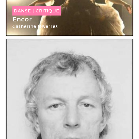
DANSE
|
CRITIQUE
Encor
Catherine Diverrès
Le Toboggan