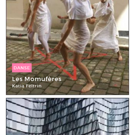
DANSE
25 Sep -
25 Sep 2010
Les Momufères
Katia Feltrin
Galerie Sycomore Art