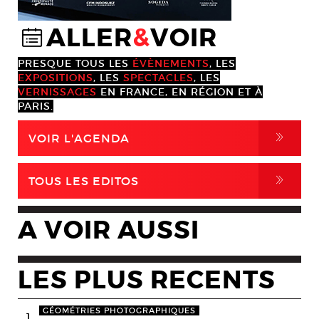
ALLER
&
VOIR
@
PRESQUE TOUS LES
ÉVÈNEMENTS
, LES
EXPOSITIONS
, LES
SPECTACLES
, LES
VERNISSAGES
EN FRANCE, EN RÉGION ET À
PARIS.
,
VOIR L'AGENDA
,
TOUS LES EDITOS
A VOIR AUSSI
LES PLUS RECENTS
GÉOMÉTRIES PHOTOGRAPHIQUES
1