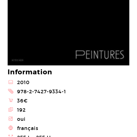
Information
@
2010
2
978-2-7427-9334-1
\
36€
E
192
Z
oui
4
français