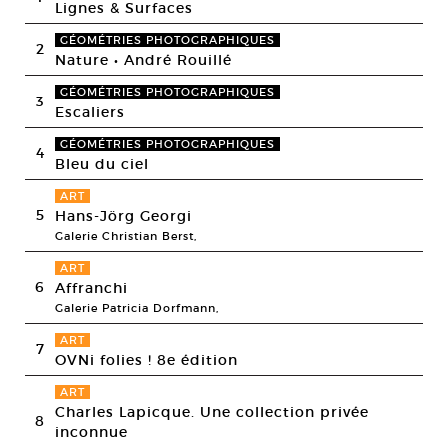
Lignes & Surfaces
GÉOMÉTRIES PHOTOGRAPHIQUES
2
Nature • André Rouillé
GÉOMÉTRIES PHOTOGRAPHIQUES
3
Escaliers
GÉOMÉTRIES PHOTOGRAPHIQUES
4
Bleu du ciel
ART
5
Hans-Jörg Georgi
Galerie Christian Berst,
ART
6
Affranchi
Galerie Patricia Dorfmann,
ART
7
OVNi folies ! 8e édition
ART
Charles Lapicque. Une collection privée
8
inconnue