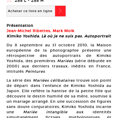
}
255 L - 255 H
b
Acheter ce livre en ligne
Présentation
Jean-Michel Ribettes, Mark Molk
Kimiko Yoshida. Là où je ne suis pas. Autoportrait
Du 8 septembre au 31 octobre 2010, la Maison
européenne de la photographie présente une
rétrospective des autoportraits de Kimiko
Yoshida, des premières
Mariées
(série débutée en
2000) aux derniers travaux, inédits en France,
intitulés
Peintures
.
La série des
Mariées célibataires
trouve son point
de départ dans l’enfance de Kimiko Yoshida au
Japon. Elle reflète la hantise de la petite fille qui
découvre le destin humilié de sa mère, soumise à
un mariage arrangé. En une succession de figures
sans doute conjuratoires, Kimiko Yoshida incarne
une
Mariée intangible
aux identités
simultanément fictives, mythologiques et