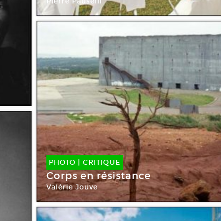
Pierre Pauselli
Art-cade
PHOTO
|
CRITIQUE
Corps en résistance
Valérie Jouve
Jeu de Paume