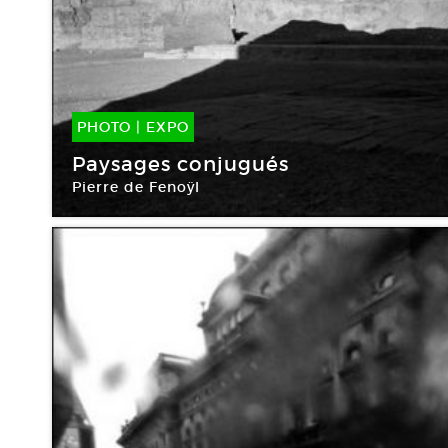
PHOTO
|
EXPO
05 Sep -
21 Déc 2015
Paysages conjugués
Pierre de Fenoÿl
Le Réverbère