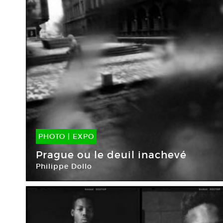
PHOTO
|
EXPO
09 Sep -
01 Nov 2015
Prague ou le deuil inachevé
Philippe Dollo
Galerie Le Château d’eau