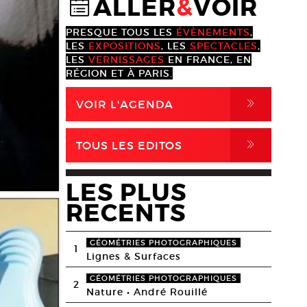
ALLER
&
VOIR
@
PRESQUE TOUS LES
ÉVÈNEMENTS
,
LES
EXPOSITIONS
, LES
SPECTACLES
,
LES
VERNISSAGES
EN FRANCE, EN
RÉGION ET À PARIS.
,
VOIR L'AGENDA
,
TOUS LES EDITOS
LES PLUS
RECENTS
GÉOMÉTRIES PHOTOGRAPHIQUES
1
Lignes & Surfaces
GÉOMÉTRIES PHOTOGRAPHIQUES
2
Nature • André Rouillé