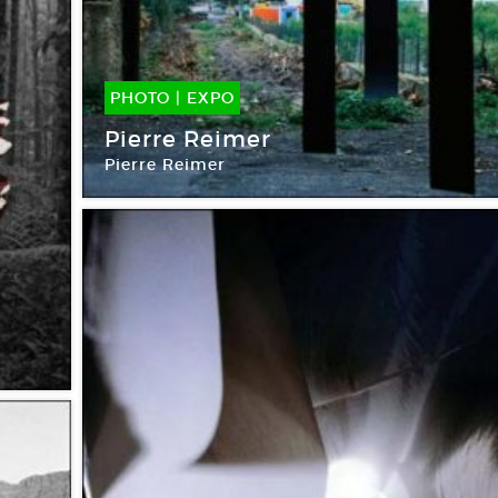
PHOTO
|
EXPO
09 Sep -
31 Oct 2015
Pierre Reimer
Pierre Reimer
Maison européenne de la photographie