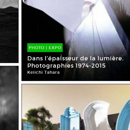
PHOTO
|
EXPO
12 Sep -
07 Nov 2015
Dans l’épaisseur de la lumière.
Photographies 1974-2015
Keiichi Tahara
Galerie Vrais Rêves