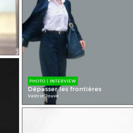
PHOTO
|
INTERVIEW
Dépasser les frontières
Valérie Jouve