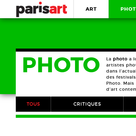
ART
PHOT
PHOTO
La
photo
a l
artistes ph
dans l’actua
des festival
Photo. Mais 
d’art contem
TOUS
CRITIQUES