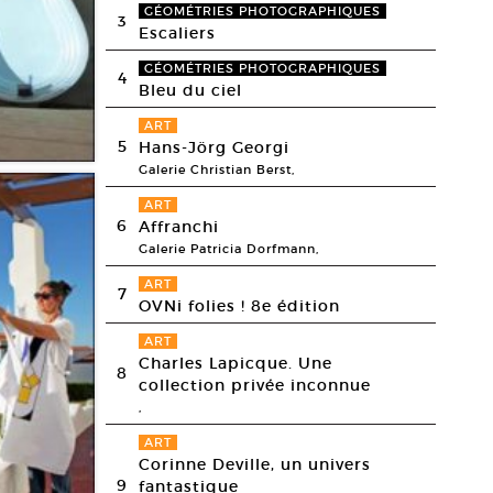
GÉOMÉTRIES PHOTOGRAPHIQUES
3
Escaliers
GÉOMÉTRIES PHOTOGRAPHIQUES
4
Bleu du ciel
ART
5
Hans-Jörg Georgi
Galerie Christian Berst,
ART
6
Affranchi
Galerie Patricia Dorfmann,
ART
7
OVNi folies ! 8e édition
ART
Charles Lapicque. Une
8
collection privée inconnue
,
ART
Corinne Deville, un univers
9
fantastique