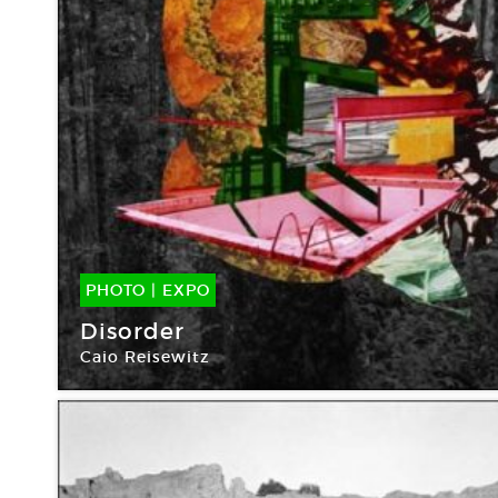
PHOTO
|
EXPO
09 Sep -
31 Oct 2015
Disorder
Caio Reisewitz
Maison européenne de la photographie