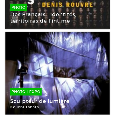
PHOTO
Des Français… Identités,
territoires de l’intime
PHOTO
|
EXPO
10 Sep -
02 Nov 2014
Sculpteur de lumière
Keiichi Tahara
Maison européenne de la photographie