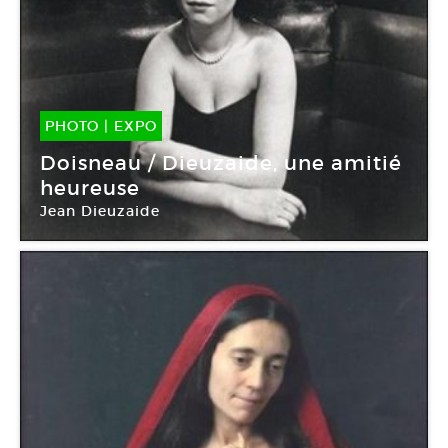
PHOTO
|
EXPO
11 Sep -
02 Nov 2014
Doisneau / Dieuzaide, une amitié
heureuse
Jean Dieuzaide
Galerie Le Château d’eau