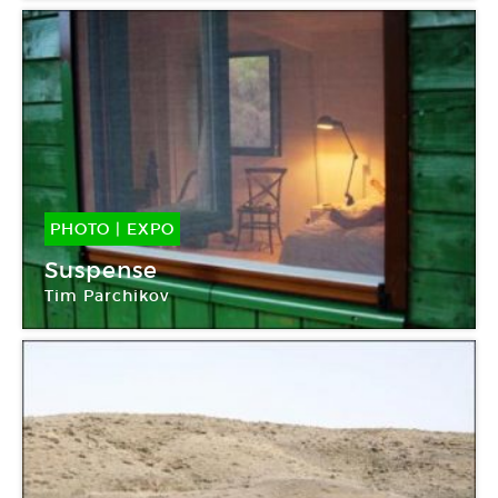
PHOTO
|
EXPO
10 Sep -
02 Nov 2014
Suspense
Tim Parchikov
Maison européenne de la photographie