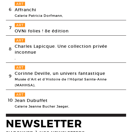
ART
6
Affranchi
Galerie Patricia Dorfmann,
ART
7
OVNi folies ! 8e édition
ART
Charles Lapicque. Une collection privée
8
inconnue
,
ART
Corinne Deville, un univers fantastique
9
Musée d’Art et d’Histoire de l’Hôpital Sainte-Anne
(MAHHSA),
ART
10
Jean Dubuffet
Galerie Jeanne Bucher Jaeger,
NEWSLETTER