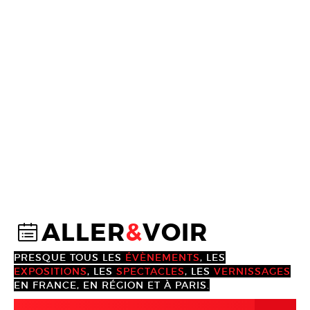
ALLER
&
VOIR
@
PRESQUE TOUS LES
ÉVÈNEMENTS
, LES
EXPOSITIONS
, LES
SPECTACLES
, LES
VERNISSAGES
EN FRANCE, EN RÉGION ET À PARIS.