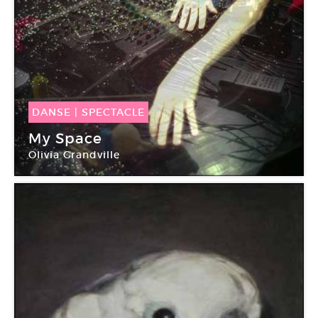
DANSE
|
SPECTACLE
24 Avr -
26 Avr 2008
My Space
Olivia Grandville
Centre Pompidou Paris