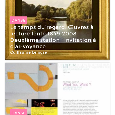
DANSE
Le temps du regard. Œuvres à
lecture lente 1849-2008 –
Deuxième station : Invitation à
clairvoyance
Guillaume Leingre
DANSE