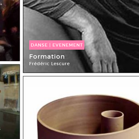
DANSE
|
EVENEMENT
14 Juil -
18 Juil 2008
Formation
Frédéric Lescure
Ménagerie de verre
s