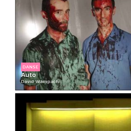
DANSE
Auto
David Wampach