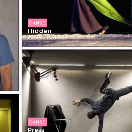
DANSE
Hidden
Carolyn Carlson
DANSE
Press