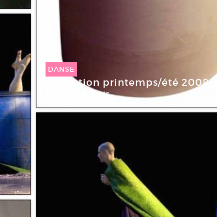
DANSE
Collection printemps/été 2008
Konstantin Grcic