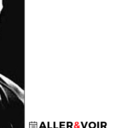
ALLER
&
VOIR
@