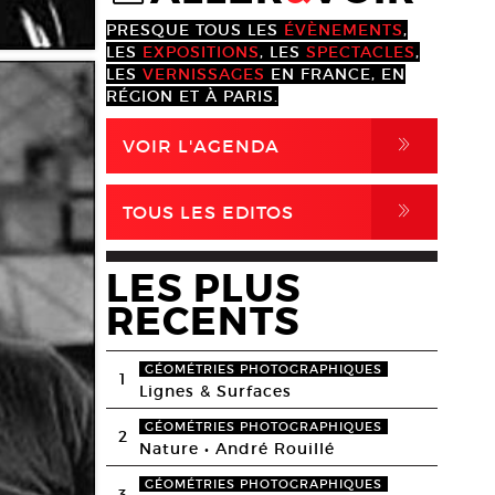
PRESQUE TOUS LES
ÉVÈNEMENTS
,
LES
EXPOSITIONS
, LES
SPECTACLES
,
LES
VERNISSAGES
EN FRANCE, EN
RÉGION ET À PARIS.
,
VOIR L'AGENDA
,
TOUS LES EDITOS
LES PLUS
RECENTS
GÉOMÉTRIES PHOTOGRAPHIQUES
1
Lignes & Surfaces
GÉOMÉTRIES PHOTOGRAPHIQUES
2
Nature • André Rouillé
GÉOMÉTRIES PHOTOGRAPHIQUES
3