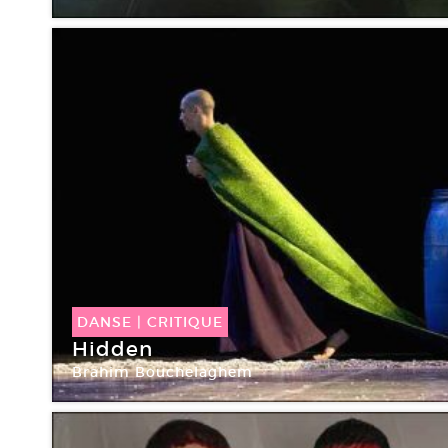
Point Ephémère
DANSE
|
CRITIQUE
Hidden
Brahim Bouchelaghem
Théâtre de l’Aquarium