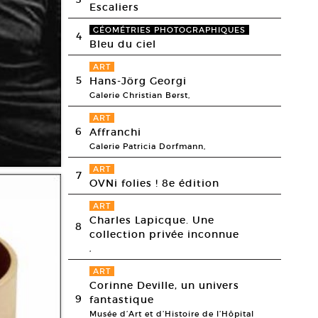
Escaliers
GÉOMÉTRIES PHOTOGRAPHIQUES
4
Bleu du ciel
ART
5
Hans-Jörg Georgi
Galerie Christian Berst,
ART
6
Affranchi
Galerie Patricia Dorfmann,
ART
7
OVNi folies ! 8e édition
ART
Charles Lapicque. Une
8
collection privée inconnue
,
ART
Corinne Deville, un univers
9
fantastique
Musée d’Art et d’Histoire de l’Hôpital