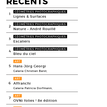
RECENTS
GÉOMÉTRIES PHOTOGRAPHIQUES
1
Lignes & Surfaces
GÉOMÉTRIES PHOTOGRAPHIQUES
2
Nature • André Rouillé
GÉOMÉTRIES PHOTOGRAPHIQUES
3
Escaliers
GÉOMÉTRIES PHOTOGRAPHIQUES
4
Bleu du ciel
ART
5
Hans-Jörg Georgi
Galerie Christian Berst,
ART
6
Affranchi
Galerie Patricia Dorfmann,
ART
7
OVNi folies ! 8e édition