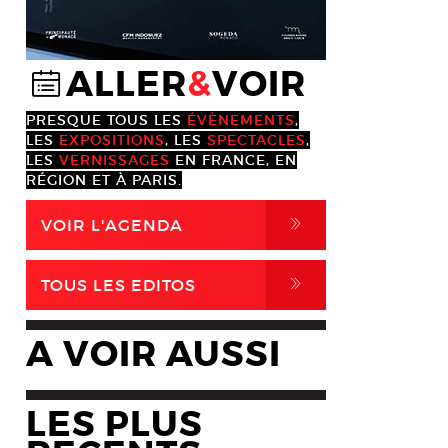
ALLER
&
VOIR
@
PRESQUE TOUS LES
ÉVÈNEMENTS
,
LES
EXPOSITIONS
, LES
SPECTACLES
,
LES
VERNISSAGES
EN FRANCE, EN
RÉGION ET À PARIS.
,
VOIR L'AGENDA
,
TOUS LES EDITOS
A VOIR AUSSI
LES PLUS