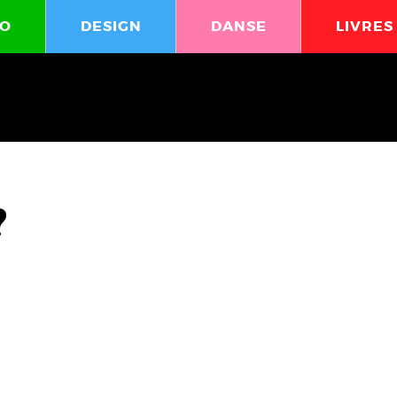
O
DESIGN
DANSE
LIVRES
?