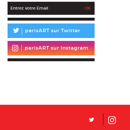
L
parisART sur Twitter
parisART sur Instagram
L