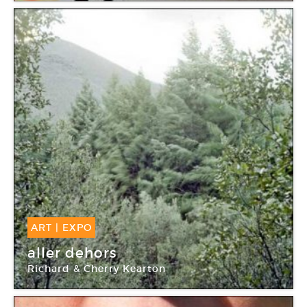
ART
|
EXPO
18 Déc -
15 Fév 2015
aller dehors
Richard & Cherry Kearton
La Criée