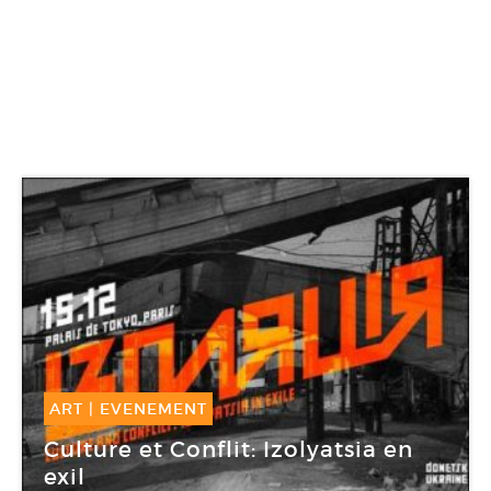
ART
|
EVENEMENT
15 Déc -
15 Déc 2014
Culture et Conflit: Izolyatsia en
exil