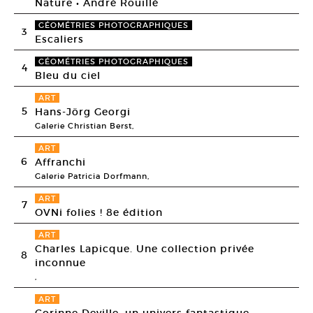
Nature • André Rouillé
GÉOMÉTRIES PHOTOGRAPHIQUES
3
Escaliers
GÉOMÉTRIES PHOTOGRAPHIQUES
4
Bleu du ciel
ART
5
Hans-Jörg Georgi
Galerie Christian Berst,
ART
6
Affranchi
Galerie Patricia Dorfmann,
ART
7
OVNi folies ! 8e édition
ART
Charles Lapicque. Une collection privée
8
inconnue
,
ART
Corinne Deville, un univers fantastique