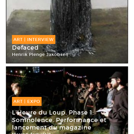
ART
|
INTERVIEW
Defaced
Henrik Plenge Jakobsen
Galerie Patricia Dorfmann
ART
|
EXPO
16 Déc -
16 Déc 2014
L’Heure du Loup. Phase 1:
Somnolence. Performance et
lancement du magazine