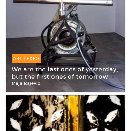
ART
|
EXPO
29 Nov -
17 Jan 2015
We are the last ones of yesterday,
but the first ones of tomorrow
Maja Bajevic
Galerie Michel Rein