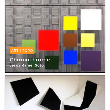
ART
|
EXPO
10 Jan -
28 Fév 2015
Chronochrome
Jesus Rafael Soto
Galerie Perrotin