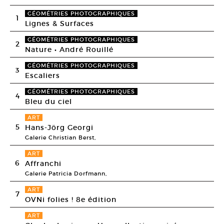
GÉOMÉTRIES PHOTOGRAPHIQUES
1
Lignes & Surfaces
GÉOMÉTRIES PHOTOGRAPHIQUES
2
Nature • André Rouillé
GÉOMÉTRIES PHOTOGRAPHIQUES
3
Escaliers
GÉOMÉTRIES PHOTOGRAPHIQUES
4
Bleu du ciel
ART
5
Hans-Jörg Georgi
Galerie Christian Berst,
ART
6
Affranchi
Galerie Patricia Dorfmann,
ART
7
OVNi folies ! 8e édition
ART