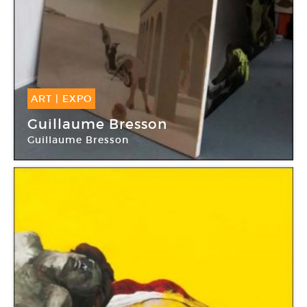
ART
|
EXPO
05 Nov -
23 Déc 2014
Guillaume Bresson
Guillaume Bresson
Galerie Nathalie Obadia (Bourg-Tibourg)