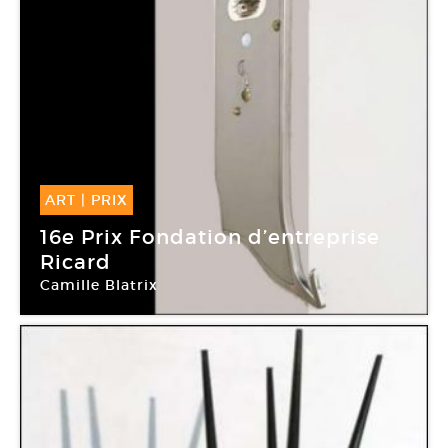
ART
|
PRIX
24 Oct -
24 Oct 2014
16e Prix Fondation d’entreprise
Ricard
Camille Blatrix
Fondation d’entreprise Ricard