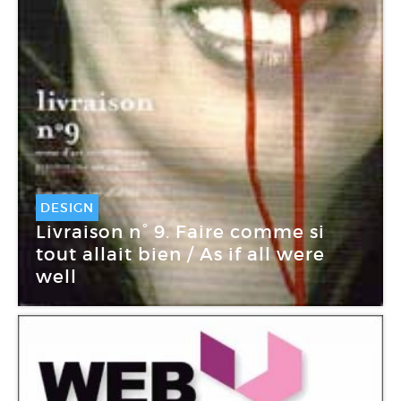
DESIGN
Livraison n° 9. Faire comme si
tout allait bien / As if all were
well