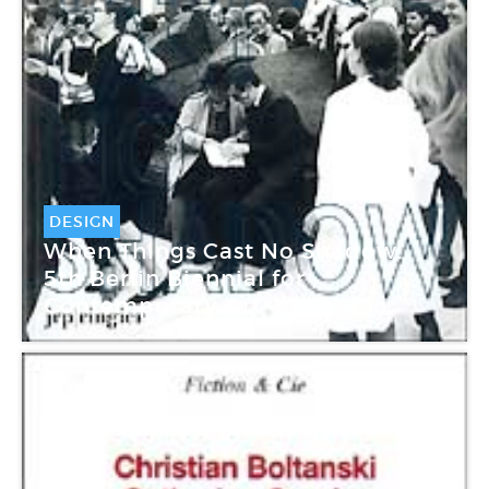
DESIGN
When Things Cast No Shadow.
5th Berlin Biennial for
Contemporary Art