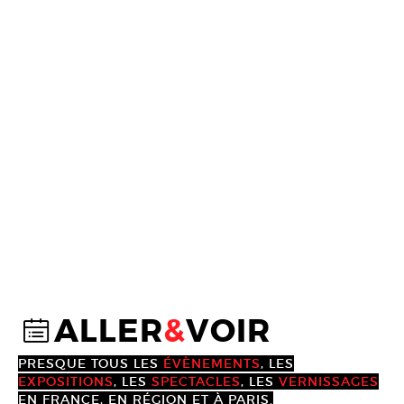
ALLER
&
VOIR
@
PRESQUE TOUS LES
ÉVÈNEMENTS
, LES
EXPOSITIONS
, LES
SPECTACLES
, LES
VERNISSAGES
EN FRANCE, EN RÉGION ET À PARIS.