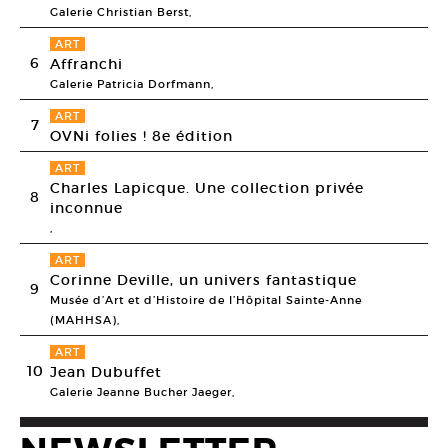
Galerie Christian Berst,
ART
6
Affranchi
Galerie Patricia Dorfmann,
ART
7
OVNi folies ! 8e édition
ART
Charles Lapicque. Une collection privée
8
inconnue
,
ART
Corinne Deville, un univers fantastique
9
Musée d’Art et d’Histoire de l’Hôpital Sainte-Anne
(MAHHSA),
ART
10
Jean Dubuffet
Galerie Jeanne Bucher Jaeger,