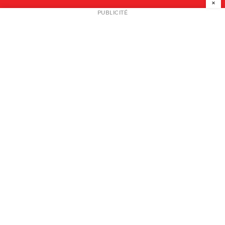
×
NEWSLETTER
PUBLICITÉ
L
A PROPOS
PLAN MEDIA
PARTENAIRES
CONTACT
© 2026 copyright
Mentions légales / CGV
Contact