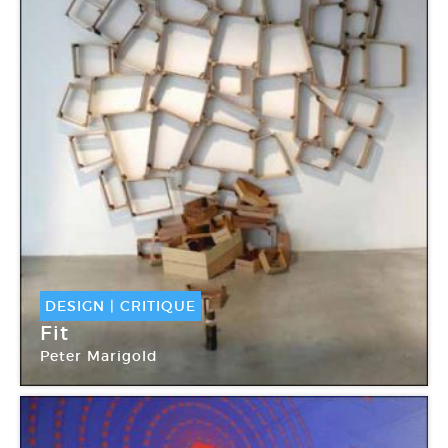
DESIGN
|
CRITIQUE
Fit
Peter Marigold
Fat Galerie