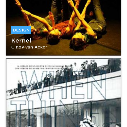
DESIGN
24 Mai -
25 Mai 2008
Kernel
Cindy van Acker
Mains d’Œuvres