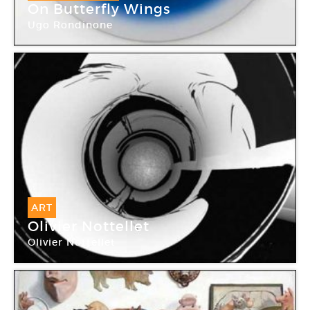
On Butterfly Wings
Ugo Rondinone
Galerie Almine Rech
ART
Olivier Nottellet
Olivier Nottellet