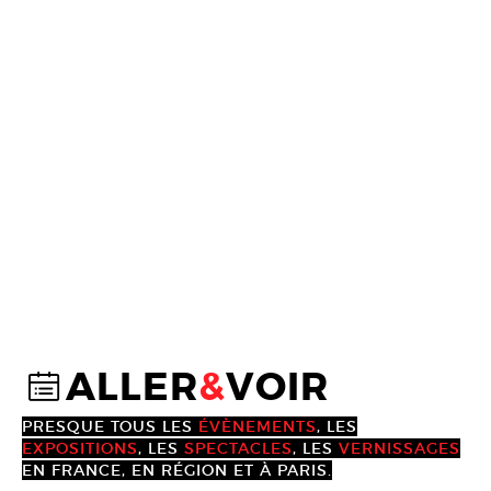
ALLER
&
VOIR
@
PRESQUE TOUS LES
ÉVÈNEMENTS
, LES
EXPOSITIONS
, LES
SPECTACLES
, LES
VERNISSAGES
EN FRANCE, EN RÉGION ET À PARIS.