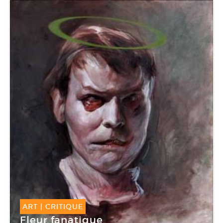
ART
|
CRITIQUE
Fleur fanatique