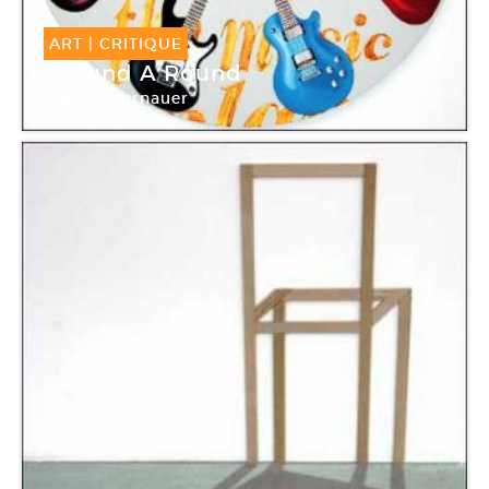
ART
|
CRITIQUE
Around A Round
Agnès Thurnauer
Galerie Hussenot