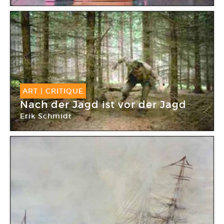
ART
|
CRITIQUE
Nach der Jagd ist vor der Jagd
Erik Schmidt
Galerie Praz-Delavallade