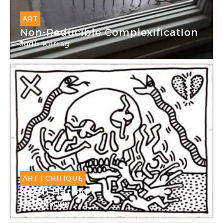
ART
Non-Reducible Complexification
Judit Kurtag
ART
|
CRITIQUE
Keith Haring
Keith Haring
Galerie Jérôme de Noirmont