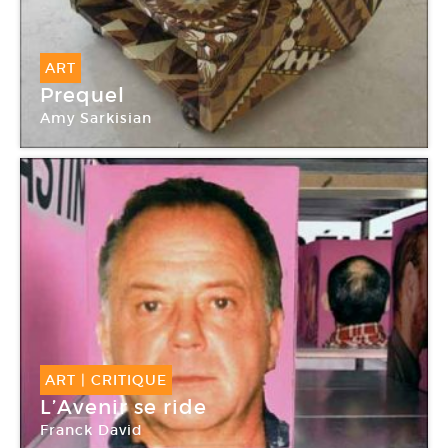
ART
Prequel
Amy Sarkisian
ART
|
CRITIQUE
L’Avenir se ride
Franck David