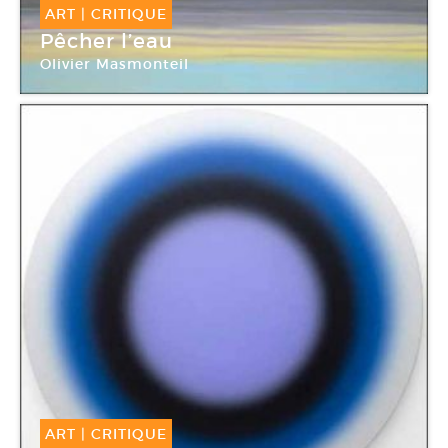
ART
|
CRITIQUE
Pêcher l’eau
Olivier Masmonteil
Galerie Suzanne Tarasiève
ART
|
CRITIQUE