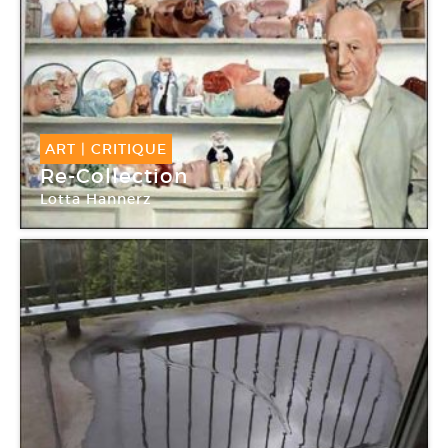
ART
|
CRITIQUE
Re-Collection
Lotta Hannerz
Galerie Papillon