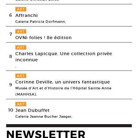
ART
6
Affranchi
Galerie Patricia Dorfmann,
ART
7
OVNi folies ! 8e édition
ART
Charles Lapicque. Une collection privée
8
inconnue
,
ART
Corinne Deville, un univers fantastique
9
Musée d’Art et d’Histoire de l’Hôpital Sainte-Anne
(MAHHSA),
ART
10
Jean Dubuffet
Galerie Jeanne Bucher Jaeger,
NEWSLETTER