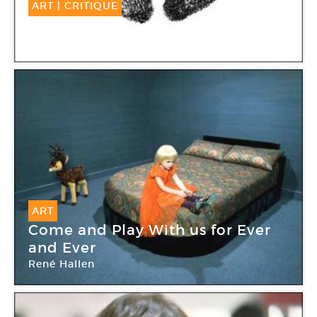
ART
|
CRITIQUE
Dépliages
Gabriel Orozco
Galerie Chantal Crousel
ART
Come and Play With us for Ever
and Ever
René Hallen