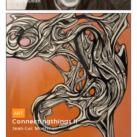
Tacita Dean
Galerie Marian Goodman
ART
Connectingthings II
Jean-Luc Moerman