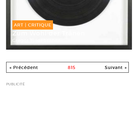
ART
|
CRITIQUE
Zum Wohl der Tränen
Gregor Hildebrandt
Galerie Almine Rech
« Précédent
815
Suivant »
PUBLICITÉ