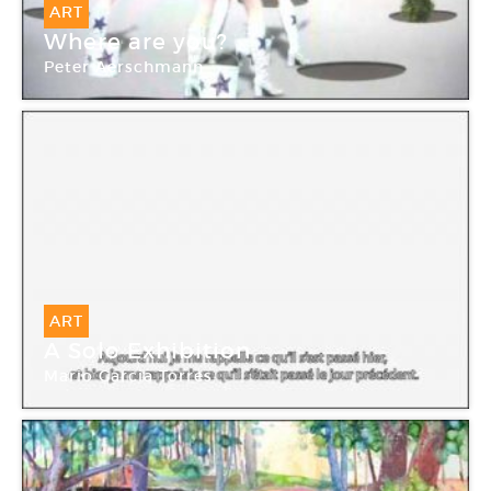
ART
Where are you?
Peter Aerschmann
ART
A Solo Exhibition
Mario Garcia Torres