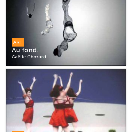
ART
Au fond.
Gaëlle Chotard