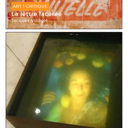
ART
|
CRITIQUE
La lettre lacérée
Jacques Villeglé
Galerie Georges-Philippe & Nathalie Vallois