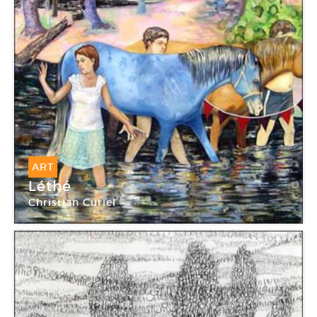
ART
Léthé
Christian Curiel