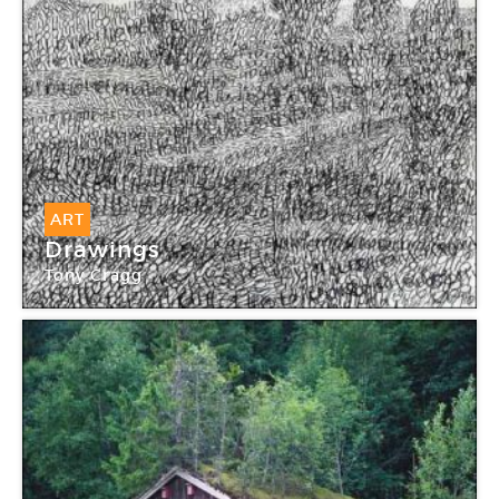
ART
Drawings
Tony Cragg