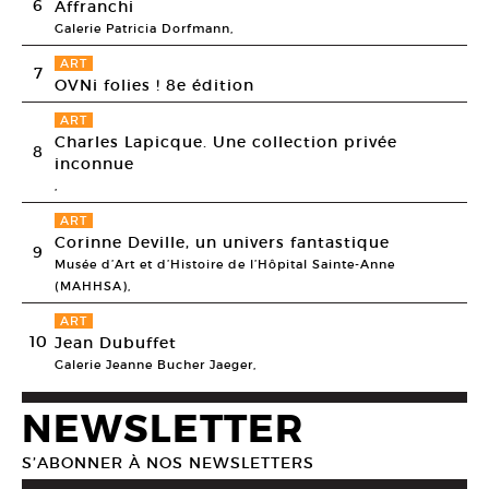
6
Affranchi
Galerie Patricia Dorfmann,
ART
7
OVNi folies ! 8e édition
ART
Charles Lapicque. Une collection privée
8
inconnue
,
ART
Corinne Deville, un univers fantastique
9
Musée d’Art et d’Histoire de l’Hôpital Sainte-Anne
(MAHHSA),
ART
10
Jean Dubuffet
Galerie Jeanne Bucher Jaeger,
NEWSLETTER
S’ABONNER À NOS NEWSLETTERS