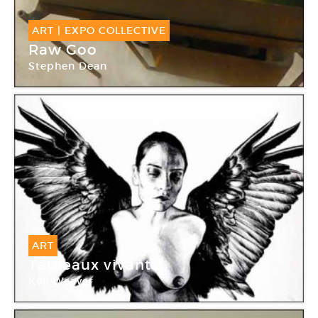
ART
|
EXPO COLLECTIVE
Raw Goo
Stephen Dean
Galerie Deborah Zafman
ART
Tableaux vivants
Ken Weaver