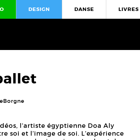
O
DESIGN
DANSE
LIVRES
ballet
LeBorgne
idéos, l’artiste égyptienne Doa Aly
tre soi et l’image de soi. L’expérience