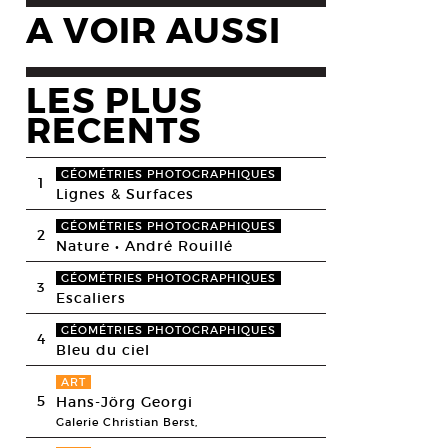
A VOIR AUSSI
LES PLUS
RECENTS
GÉOMÉTRIES PHOTOGRAPHIQUES
1
Lignes & Surfaces
GÉOMÉTRIES PHOTOGRAPHIQUES
2
Nature • André Rouillé
GÉOMÉTRIES PHOTOGRAPHIQUES
3
Escaliers
GÉOMÉTRIES PHOTOGRAPHIQUES
4
Bleu du ciel
ART
5
Hans-Jörg Georgi
Galerie Christian Berst,