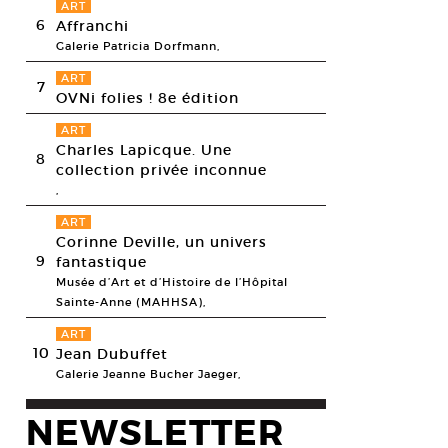
ART
6
Affranchi
Galerie Patricia Dorfmann,
ART
7
OVNi folies ! 8e édition
ART
Charles Lapicque. Une
8
collection privée inconnue
,
ART
Corinne Deville, un univers
9
fantastique
Musée d’Art et d’Histoire de l’Hôpital
Sainte-Anne (MAHHSA),
ART
10
Jean Dubuffet
Galerie Jeanne Bucher Jaeger,
NEWSLETTER