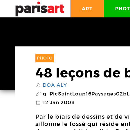
ART
PHOT
PHOTO
48 leçons de 
DOA ALY
S
g_PicSaintLoup16Paysages02b
P
12 Jan 2008
@
Par le biais de dessins et de v
sillonne le fossé qui réside en