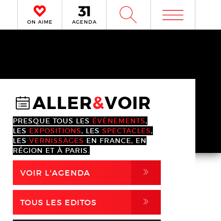
m
W
ON AIME
AGENDA
ALLER
&
VOIR
@
PRESQUE TOUS LES
ÉVÈNEMENTS
,
LES
EXPOSITIONS
, LES
SPECTACLES
,
LES
VERNISSAGES
EN FRANCE, EN
RÉGION ET À PARIS.
,
VOIR L'AGENDA
,
TOUS LES EDITOS