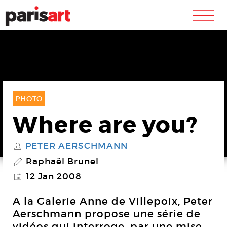
m
PHOTO
Where are you?
PETER AERSCHMANN
S
Raphaël Brunel
P
12 Jan 2008
@
A la Galerie Anne de Villepoix, Peter
Aerschmann propose une série de
vidéos qui interroge, par une mise