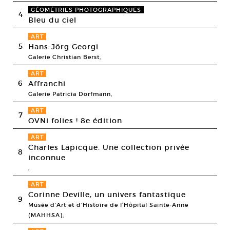
GÉOMÉTRIES PHOTOGRAPHIQUES
4
Bleu du ciel
ART
5
Hans-Jörg Georgi
Galerie Christian Berst,
ART
6
Affranchi
Galerie Patricia Dorfmann,
ART
7
OVNi folies ! 8e édition
ART
Charles Lapicque. Une collection privée
8
inconnue
,
ART
Corinne Deville, un univers fantastique
9
Musée d’Art et d’Histoire de l’Hôpital Sainte-Anne
(MAHHSA),