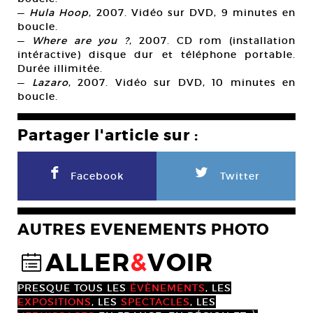
—
Hula Hoop
, 2007. Vidéo sur DVD, 9 minutes en
boucle.
—
Where are you ?
, 2007. CD rom (installation
intéractive) disque dur et téléphone portable.
Durée illimitée.
—
Lazaro
, 2007. Vidéo sur DVD, 10 minutes en
boucle.
Partager l'article sur :
F
L
Facebook
Twitter
AUTRES EVENEMENTS PHOTO
ALLER
&
VOIR
@
PRESQUE TOUS LES
ÉVÈNEMENTS
, LES
EXPOSITIONS
, LES
SPECTACLES
, LES