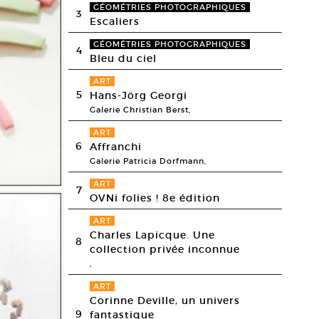
GÉOMÉTRIES PHOTOGRAPHIQUES
3
Escaliers
GÉOMÉTRIES PHOTOGRAPHIQUES
4
Bleu du ciel
ART
5
Hans-Jörg Georgi
Galerie Christian Berst,
ART
6
Affranchi
Galerie Patricia Dorfmann,
ART
7
OVNi folies ! 8e édition
ART
Charles Lapicque. Une
8
collection privée inconnue
,
ART
Corinne Deville, un univers
9
fantastique