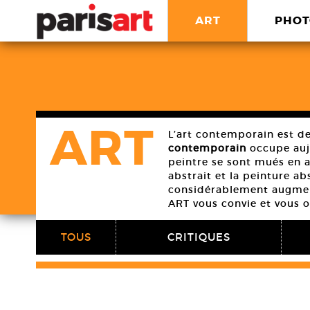
ART
PHOT
ART
L’art contemporain est de
contemporain
occupe aujo
peintre se sont mués en 
abstrait et la peinture a
considérablement augment
ART vous convie et vous or
TOUS
CRITIQUES