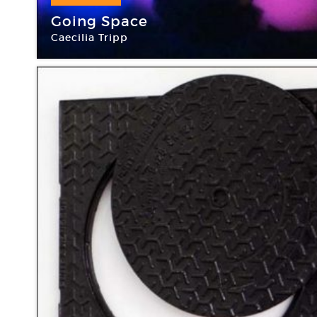
15 Jan -
20 Mar 2016
Going Space
Caecilia Tripp
Crédac