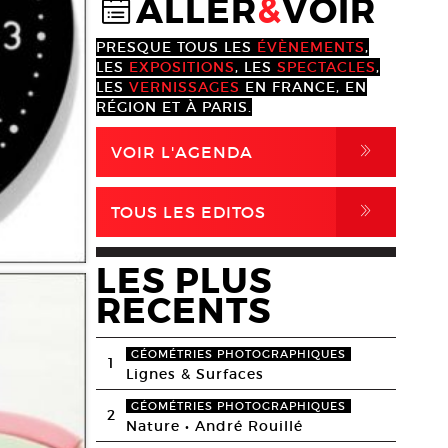
ALLER
&
VOIR
@
PRESQUE TOUS LES
ÉVÈNEMENTS
,
LES
EXPOSITIONS
, LES
SPECTACLES
,
LES
VERNISSAGES
EN FRANCE, EN
RÉGION ET À PARIS.
,
VOIR L'AGENDA
,
TOUS LES EDITOS
LES PLUS
RECENTS
GÉOMÉTRIES PHOTOGRAPHIQUES
1
Lignes & Surfaces
GÉOMÉTRIES PHOTOGRAPHIQUES
2
Nature • André Rouillé