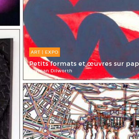
ART
|
EXPO
08 Déc -
23 Jan 2016
Petits formats et œuvres sur pap
Norman Dilworth
Galerie Oniris