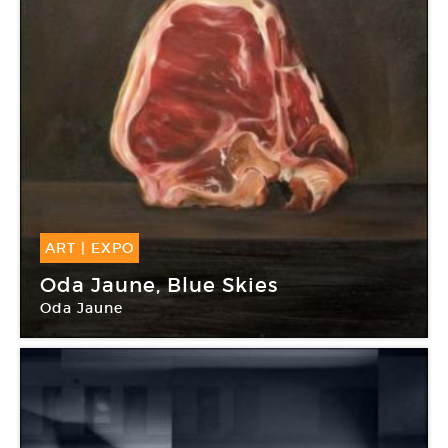
ART
|
EXPO
09 Jan -
20 Fév 2016
Oda Jaune, Blue Skies
Oda Jaune
Galerie Daniel Templon 1