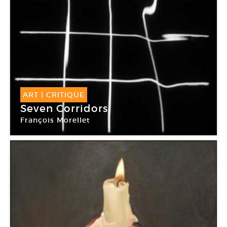
ART
|
CRITIQUE
Seven Corridors
François Morellet
MAC VAL