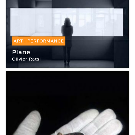
ART
|
PERFORMANCE
18 Déc -
03 Jan 2016
Plane
Olivier Ratsi
Plateforme