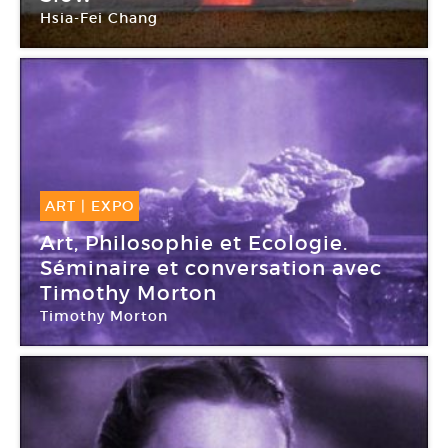
Hsia-Fei Chang
Galerie Laurent Godin
ART
|
EXPO
18 Déc -
19 Déc 2015
Art, Philosophie et Ecologie.
Séminaire et conversation avec
Timothy Morton
Timothy Morton
Bétonsalon