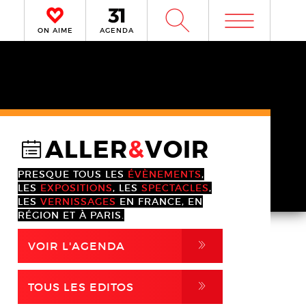
m
W
ON AIME
AGENDA
ALLER
&
VOIR
@
PRESQUE TOUS LES
ÉVÈNEMENTS
,
LES
EXPOSITIONS
, LES
SPECTACLES
,
LES
VERNISSAGES
EN FRANCE, EN
RÉGION ET À PARIS.
,
VOIR L'AGENDA
,
TOUS LES EDITOS