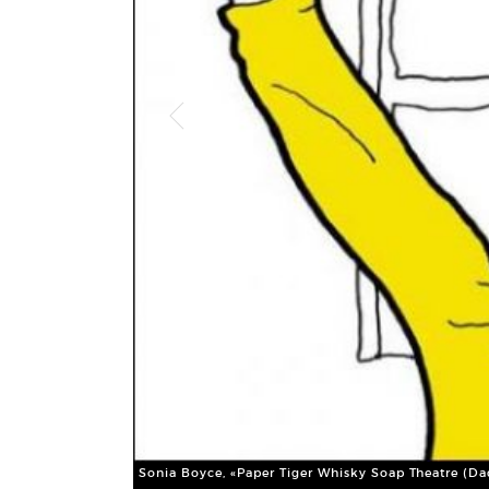
Sonia Boyce, «Paper Tiger Whisky Soap Theatre (Dad