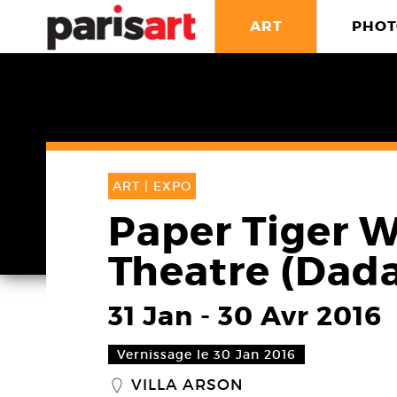
ART
PHOT
ART |
EXPO
Paper Tiger 
Theatre (Dada
31 Jan
-
30 Avr 2016
Vernissage le 30 Jan 2016
VILLA ARSON
_