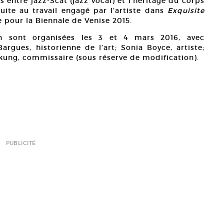
s entre jazz-Scat (jazz vocal) et l’héritage du corps
ite au travail engagé par l’artiste dans
Exquisite
 pour la Biennale de Venise 2015.
on sont organisées les 3 et 4 mars 2016, avec
rgues, historienne de l’art; Sonia Boyce, artiste;
kung, commissaire (sous réserve de modification).
PUBLICITÉ