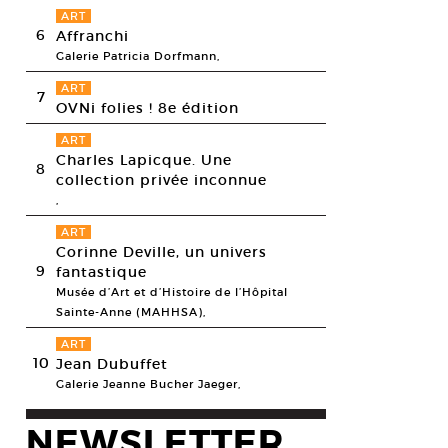
ART
6
Affranchi
Galerie Patricia Dorfmann,
ART
7
OVNi folies ! 8e édition
ART
Charles Lapicque. Une
8
collection privée inconnue
,
 Boyce, «Paper Tiger Whisky Soap Theatre (Dada Nice)», Villa Arson, 201
ART
nia Boyce
Corinne Deville, un univers
9
fantastique
Musée d’Art et d’Histoire de l’Hôpital
Sainte-Anne (MAHHSA),
ART
10
Jean Dubuffet
Galerie Jeanne Bucher Jaeger,
NEWSLETTER