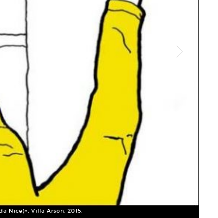
Sonia
© So
a Nice)», Villa Arson, 2015.