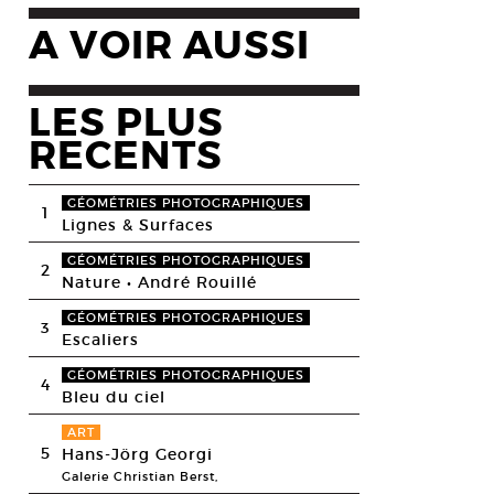
A VOIR AUSSI
LES PLUS
RECENTS
GÉOMÉTRIES PHOTOGRAPHIQUES
1
Lignes & Surfaces
GÉOMÉTRIES PHOTOGRAPHIQUES
2
Nature • André Rouillé
GÉOMÉTRIES PHOTOGRAPHIQUES
3
Escaliers
GÉOMÉTRIES PHOTOGRAPHIQUES
4
Bleu du ciel
ART
5
Hans-Jörg Georgi
Galerie Christian Berst,