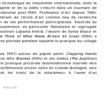
te britannique de renommée internationale, dont la
raphie et de la vidéo s’inscrit dans un tournant de
national post-1989. Professeur d’art depuis 1986,
dérant de l’école d’art comme lieu de recherche
er de ses performances participatives. Associée au
uvements, en particulier féministes et regroupés
position Lubaina Himid, l’œuvre de Sonia Boyce et
d Think of What Made Britain So Great
(1986) a
ne période pendant laquelle la pratique du collage
es
, 1997) autour du papier peint,
Clapping Hands
ions
Afro Blanket
(1994) et ses vidéos (
The Audition
)
e pratique picturale antimoderniste tournée vers
me/féministe artiste noire en Grande-Bretagne, vers
nt les traits de la «blackness» à l’aune d’un
PUBLICITÉ