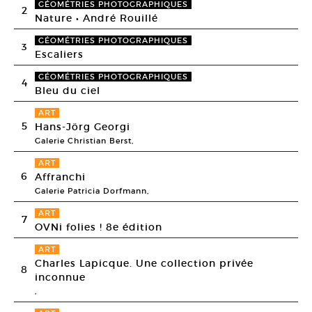
GÉOMÉTRIES PHOTOGRAPHIQUES
2
Nature • André Rouillé
GÉOMÉTRIES PHOTOGRAPHIQUES
3
Escaliers
GÉOMÉTRIES PHOTOGRAPHIQUES
4
Bleu du ciel
ART
5
Hans-Jörg Georgi
Galerie Christian Berst,
ART
6
Affranchi
Galerie Patricia Dorfmann,
ART
7
OVNi folies ! 8e édition
ART
Charles Lapicque. Une collection privée
8
inconnue
,