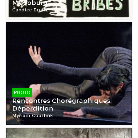
My Joburg
Candice Breitz
PHOTO
Rencontres Chorégraphiques.
Déperdition
Myriam Gourfink