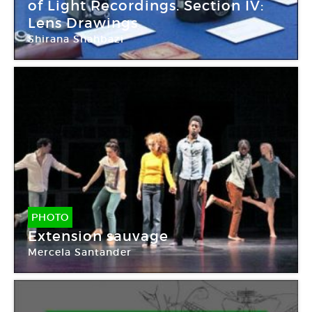
of Light Recordings. Section IV:
Lens Drawings
Shirana Shahbazi
Galerie Marian Goodman
PHOTO
Extension sauvage
Mercela Santander