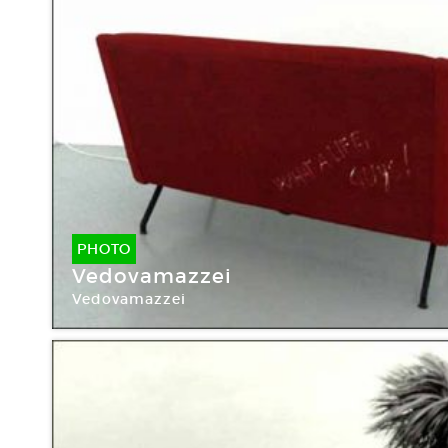
PHOTO
Vedovamazzei
Vedovamazzei