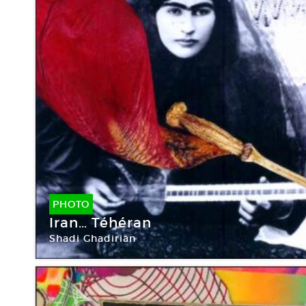
PHOTO
Iran… Téhéran
Shadi Ghadirian