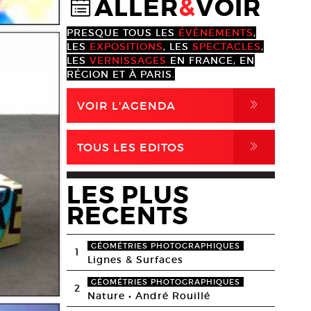
ALLER
&
VOIR
@
PRESQUE TOUS LES
ÉVÈNEMENTS
,
LES
EXPOSITIONS
, LES
SPECTACLES
,
LES
VERNISSAGES
EN FRANCE, EN
RÉGION ET À PARIS.
,
VOIR L'AGENDA
,
TOUS LES EDITOS
LES PLUS
RECENTS
GÉOMÉTRIES PHOTOGRAPHIQUES
1
Lignes & Surfaces
GÉOMÉTRIES PHOTOGRAPHIQUES
2
Nature • André Rouillé