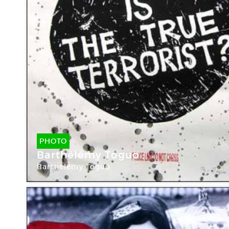
PHOTO
Barthélémy Toguo
Barthélémy Toguo