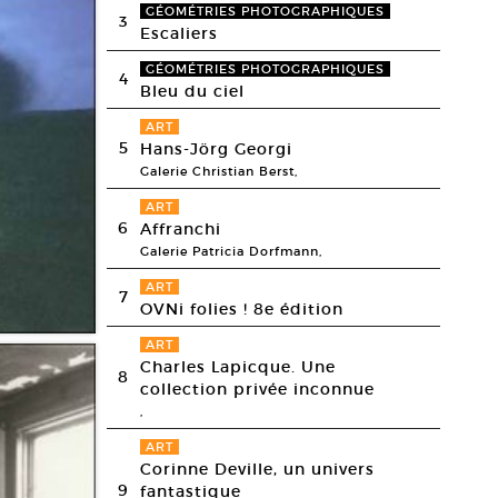
GÉOMÉTRIES PHOTOGRAPHIQUES
3
Escaliers
GÉOMÉTRIES PHOTOGRAPHIQUES
4
Bleu du ciel
ART
5
Hans-Jörg Georgi
Galerie Christian Berst,
ART
6
Affranchi
Galerie Patricia Dorfmann,
ART
7
OVNi folies ! 8e édition
ART
Charles Lapicque. Une
8
collection privée inconnue
,
ART
Corinne Deville, un univers
9
fantastique