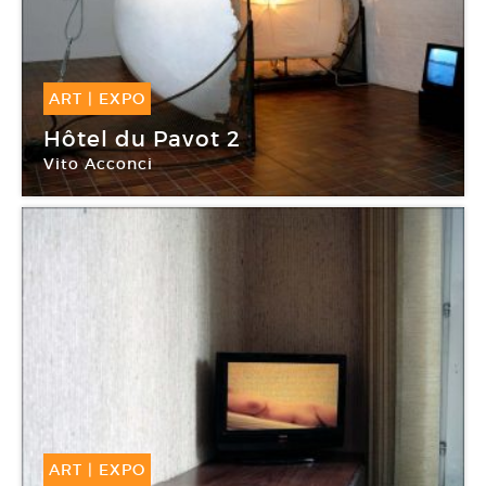
ART
|
EXPO
30 Sep -
04 Fév 2018
Hôtel du Pavot 2
Vito Acconci
Le château, Rentilly
ART
|
EXPO