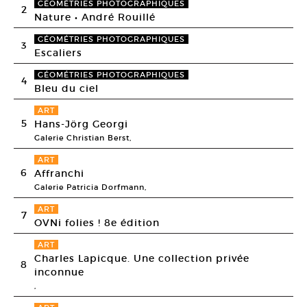
GÉOMÉTRIES PHOTOGRAPHIQUES
2
Nature • André Rouillé
GÉOMÉTRIES PHOTOGRAPHIQUES
3
Escaliers
GÉOMÉTRIES PHOTOGRAPHIQUES
4
Bleu du ciel
ART
5
Hans-Jörg Georgi
Galerie Christian Berst,
ART
6
Affranchi
Galerie Patricia Dorfmann,
ART
7
OVNi folies ! 8e édition
ART
Charles Lapicque. Une collection privée
8
inconnue
,