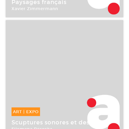
13 Mai -
26 Juin 2004
Paysages français
Xavier Zimmermann
Galerie Polaris
ART
|
EXPO
13 Mai -
20 Mai 2004
Scuptures sonores et dessins