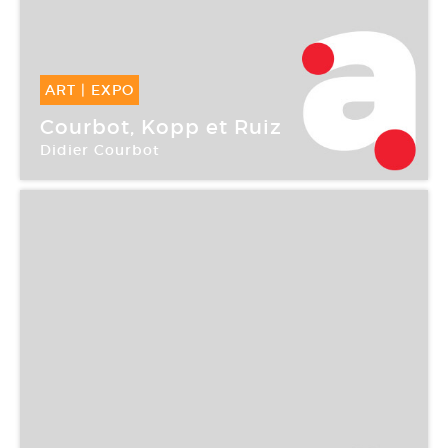
ART
|
EXPO
14 Mai -
12 Juin 2004
Courbot, Kopp et Ruiz
Didier Courbot
Le Plateau