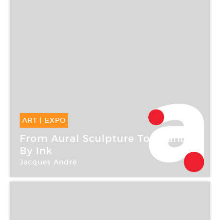
ART
|
EXPO
05 Juin -
24 Juil 2004
From Aural Sculpture To Sound
By Ink
Jacques André
Galerie Art : Concept