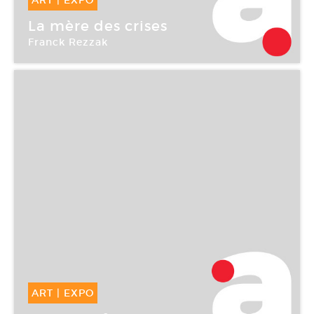
ART
|
EXPO
14 Mai -
15 Juil 2004
La mère des crises
Franck Rezzak
Chez Hubert Caraly
ART
|
EXPO