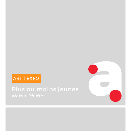
ART
|
EXPO
02 Mai -
17 Juil 2004
Plus ou moins jeunes
Walter Pfeiffer
Centre culturel suisse