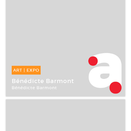
ART
|
EXPO
28 Mai -
12 Juin 2004
Bénédicte Barmont
Bénédicte Barmont
Galerie Immanence