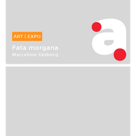
ART
|
EXPO
19 Mai -
11 Juin 2004
Fata morgana
Marcelline Delbecq
Crédac