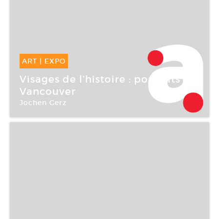
ART
|
EXPO
07 Mai -
18 Sep 2004
Visages de l’histoire : portraits de
Vancouver
Jochen Gerz
Centre culturel canadien