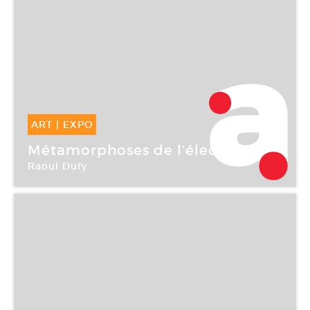
ART
|
EXPO
26 Mai -
12 Sep 2004
Métamorphoses de l’électricité
Raoul Dufy
Fondation EDF