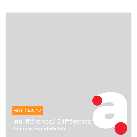
ART
|
EXPO
05 Juin -
06 Juin 2004
Indifférence/ Différence
Zoulikha Bouabdellah
Square Marmottan