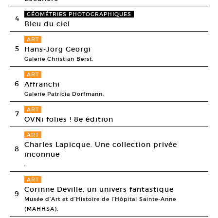
GÉOMÉTRIES PHOTOGRAPHIQUES
4
Bleu du ciel
ART
5
Hans-Jörg Georgi
Galerie Christian Berst,
ART
6
Affranchi
Galerie Patricia Dorfmann,
ART
7
OVNi folies ! 8e édition
ART
Charles Lapicque. Une collection privée
8
inconnue
,
ART
Corinne Deville, un univers fantastique
9
Musée d’Art et d’Histoire de l’Hôpital Sainte-Anne
(MAHHSA),