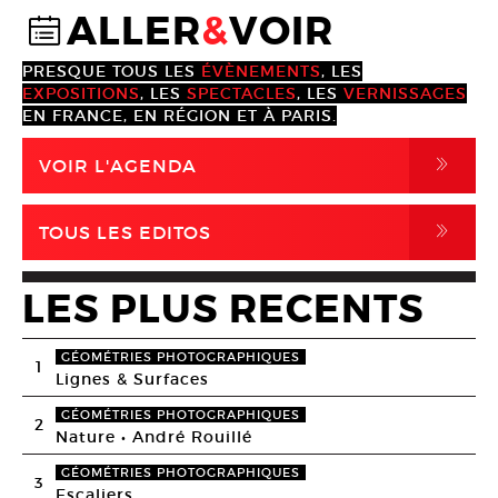
ALLER
&
VOIR
@
PRESQUE TOUS LES
ÉVÈNEMENTS
, LES
EXPOSITIONS
, LES
SPECTACLES
, LES
VERNISSAGES
EN FRANCE, EN RÉGION ET À PARIS.
,
VOIR L'AGENDA
,
TOUS LES EDITOS
LES PLUS RECENTS
GÉOMÉTRIES PHOTOGRAPHIQUES
1
Lignes & Surfaces
GÉOMÉTRIES PHOTOGRAPHIQUES
2
Nature • André Rouillé
GÉOMÉTRIES PHOTOGRAPHIQUES
3
Escaliers