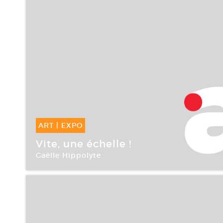
ART
|
EXPO
12 Sep -
30 Sep 2007
Vite, une échelle !
Gaëlle Hippolyte
Point Ephémère