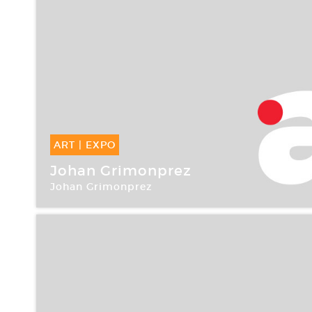
ART
|
EXPO
12 Sep -
13 Oct 2007
Johan Grimonprez
Johan Grimonprez
Le Plateau