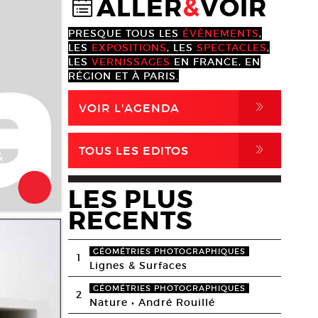
ALLER
&
VOIR
@
PRESQUE TOUS LES
ÉVÈNEMENTS
,
LES
EXPOSITIONS
, LES
SPECTACLES
,
LES
VERNISSAGES
EN FRANCE, EN
RÉGION ET À PARIS.
,
VOIR L'AGENDA
,
TOUS LES EDITOS
&
LES PLUS
RECENTS
GÉOMÉTRIES PHOTOGRAPHIQUES
1
Lignes & Surfaces
GÉOMÉTRIES PHOTOGRAPHIQUES
2
Nature • André Rouillé