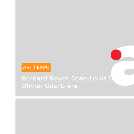
ART
|
EXPO
29 Sep -
02 Déc 2007
Bernard Boyer, Jean-Louis Delbès,
Olivier Gourbière
Le 19, Crac Montbéliard