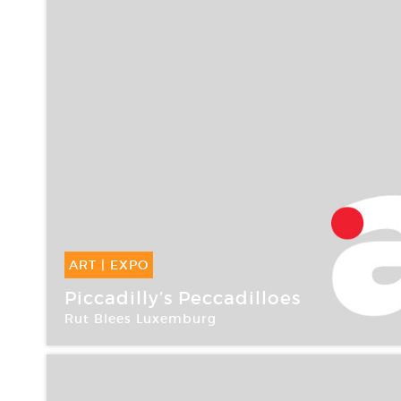
ART
|
EXPO
08 Sep -
31 Oct 2007
Piccadilly’s Peccadilloes
Rut Blees Luxemburg
Galerie Dominique Fiat