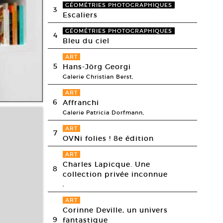
GÉOMÉTRIES PHOTOGRAPHIQUES
3
Escaliers
GÉOMÉTRIES PHOTOGRAPHIQUES
4
Bleu du ciel
ART
5
Hans-Jörg Georgi
Galerie Christian Berst,
ART
6
Affranchi
Galerie Patricia Dorfmann,
ART
7
OVNi folies ! 8e édition
ART
Charles Lapicque. Une
8
collection privée inconnue
,
ART
Corinne Deville, un univers
9
fantastique