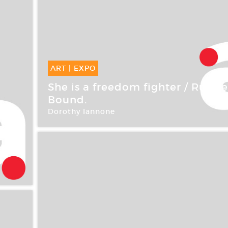
ART
|
EXPO
08 Sep -
13 Oct 2007
She is a freedom fighter / Rub
Bound.
Dorothy Iannone
Galerie Air de Paris