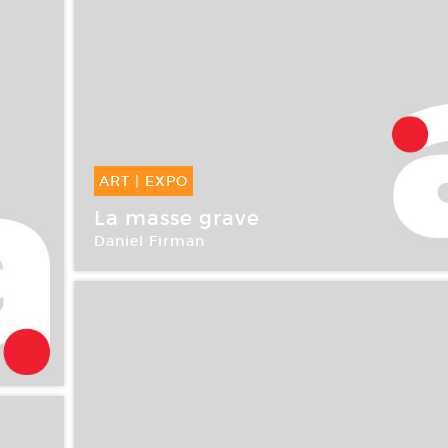
ART
|
EXPO
08 Sep -
20 Oct 2007
La masse grave
Daniel Firman
Galerie Alain Gutharc