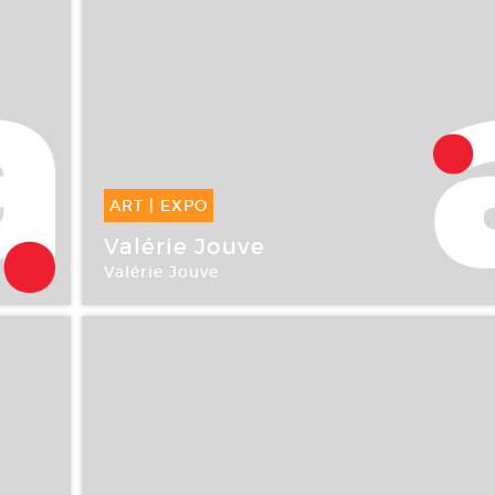
ART
|
EXPO
12 Sep -
14 Oct 2007
Valérie Jouve
Valérie Jouve
Le Plateau