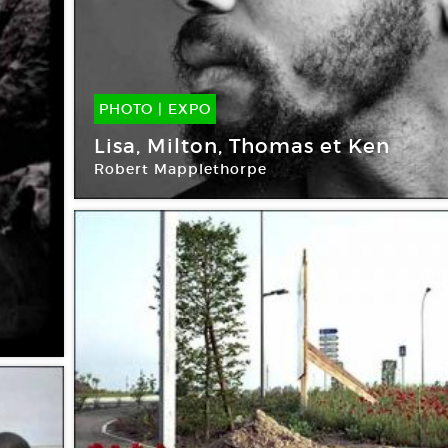
PHOTO
|
EXPO
06 Mai -
07 Juin 2008
Lisa, Milton, Thomas et Ken
Robert Mapplethorpe
Galerie Thaddaeus Ropac