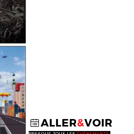
ALLER
&
VOIR
@
PRESQUE TOUS LES
ÉVÈNEMENTS
,