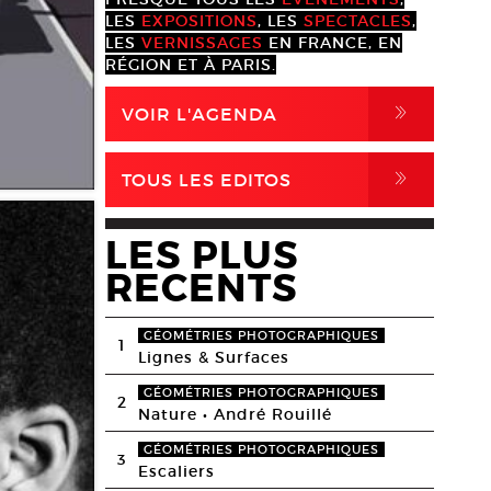
LES
EXPOSITIONS
, LES
SPECTACLES
,
LES
VERNISSAGES
EN FRANCE, EN
RÉGION ET À PARIS.
,
VOIR L'AGENDA
,
TOUS LES EDITOS
LES PLUS
RECENTS
GÉOMÉTRIES PHOTOGRAPHIQUES
1
Lignes & Surfaces
GÉOMÉTRIES PHOTOGRAPHIQUES
2
Nature • André Rouillé
GÉOMÉTRIES PHOTOGRAPHIQUES
3
Escaliers