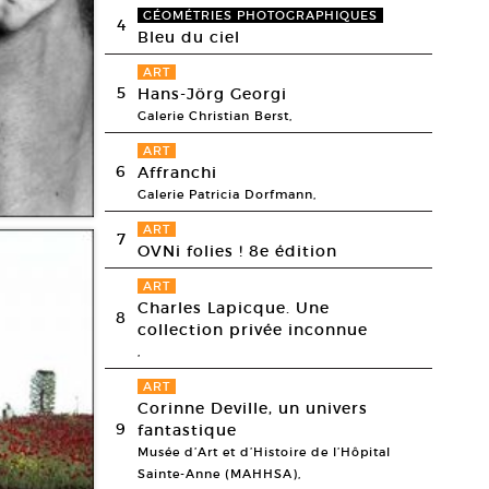
GÉOMÉTRIES PHOTOGRAPHIQUES
4
Bleu du ciel
ART
5
Hans-Jörg Georgi
Galerie Christian Berst,
ART
6
Affranchi
Galerie Patricia Dorfmann,
ART
7
OVNi folies ! 8e édition
ART
Charles Lapicque. Une
8
collection privée inconnue
,
ART
Corinne Deville, un univers
9
fantastique
Musée d’Art et d’Histoire de l’Hôpital
Sainte-Anne (MAHHSA),