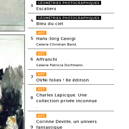
GÉOMÉTRIES PHOTOGRAPHIQUES
3
Escaliers
GÉOMÉTRIES PHOTOGRAPHIQUES
4
Bleu du ciel
ART
5
Hans-Jörg Georgi
Galerie Christian Berst,
ART
6
Affranchi
Galerie Patricia Dorfmann,
ART
7
OVNi folies ! 8e édition
ART
Charles Lapicque. Une
8
collection privée inconnue
,
ART
Corinne Deville, un univers
9
fantastique