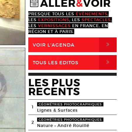
ALLER
&
VOIR
@
PRESQUE TOUS LES
ÉVÈNEMENTS
,
LES
EXPOSITIONS
, LES
SPECTACLES
,
LES
VERNISSAGES
EN FRANCE, EN
RÉGION ET À PARIS.
,
VOIR L'AGENDA
,
TOUS LES EDITOS
LES PLUS
RECENTS
GÉOMÉTRIES PHOTOGRAPHIQUES
1
Lignes & Surfaces
GÉOMÉTRIES PHOTOGRAPHIQUES
2
Nature • André Rouillé