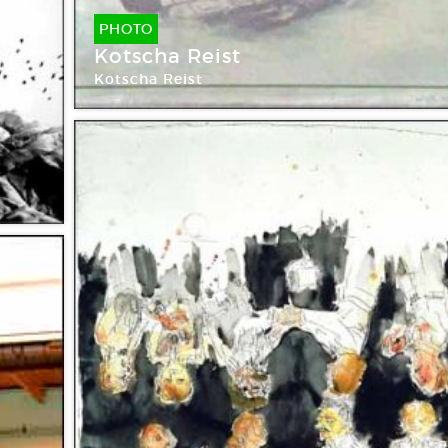
PHOTO
Kotscha Reist
Kotscha Reist