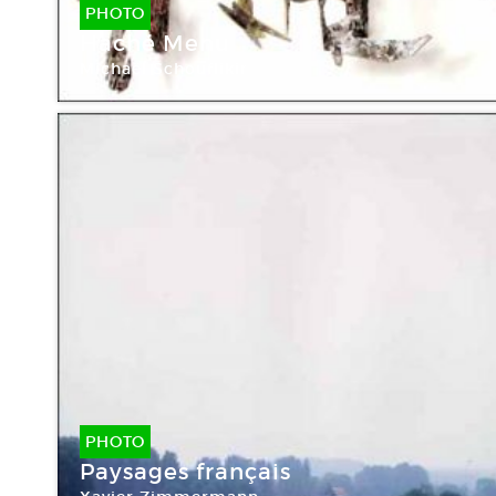
PHOTO
Haché Menu
Michaël Schouflikir
PHOTO
Paysages français