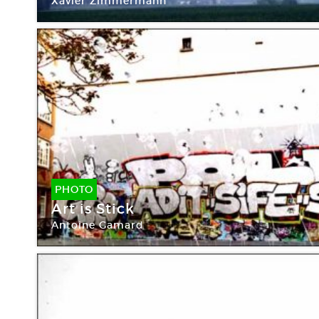
Xavier Zimmermann
PHOTO
Art is Stick
Antoine Gamard