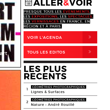
ALLER
&
VOIR
@
PRESQUE TOUS LES
ÉVÈNEMENTS
,
LES
EXPOSITIONS
, LES
SPECTACLES
,
LES
VERNISSAGES
EN FRANCE, EN
RÉGION ET À PARIS.
,
VOIR L'AGENDA
,
TOUS LES EDITOS
art
LES PLUS
RECENTS
GÉOMÉTRIES PHOTOGRAPHIQUES
1
Lignes & Surfaces
GÉOMÉTRIES PHOTOGRAPHIQUES
2
Nature • André Rouillé