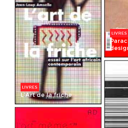
LIVRES
Parach
desig
LIVRES
L’Art de la friche