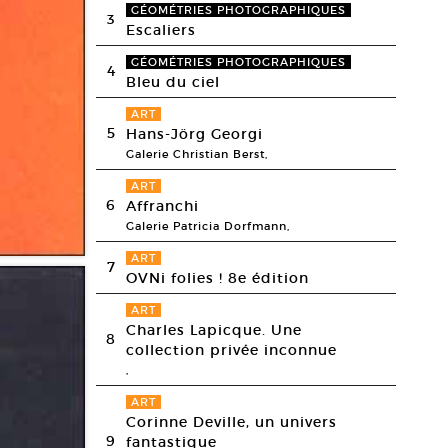
GÉOMÉTRIES PHOTOGRAPHIQUES
3
Escaliers
GÉOMÉTRIES PHOTOGRAPHIQUES
4
Bleu du ciel
ART
5
Hans-Jörg Georgi
Galerie Christian Berst,
ART
6
Affranchi
Galerie Patricia Dorfmann,
ART
7
OVNi folies ! 8e édition
ART
Charles Lapicque. Une
8
collection privée inconnue
,
ART
Corinne Deville, un univers
9
fantastique