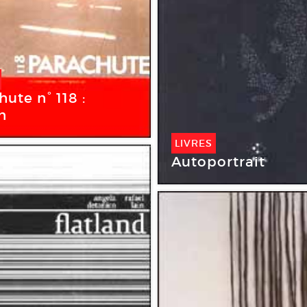
ute n° 118 :
n
LIVRES
Autoportrait