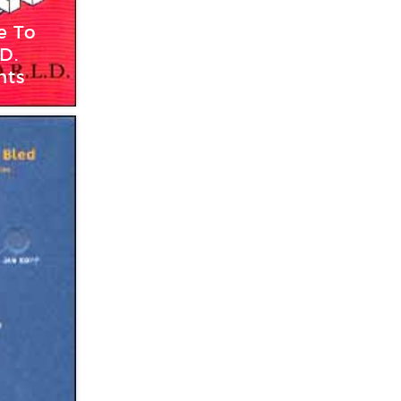
e To
D.
nts