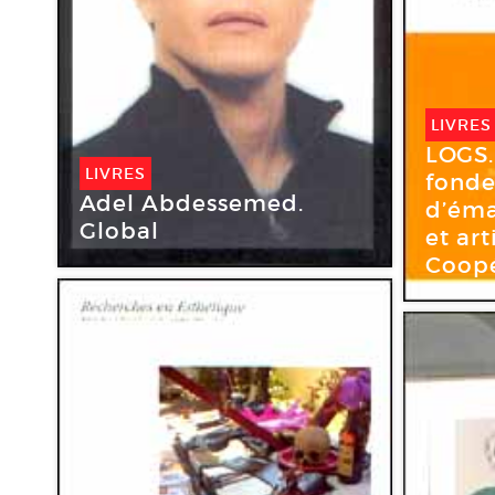
LIVRES
LOGS.
LIVRES
fond
Adel Abdessemed.
d’éma
Global
et art
Coopé