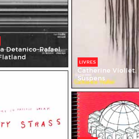
a Detanico-Rafael
 Flatland
LIVRES
Catherine Viollet.
Suspens