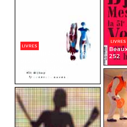
LIVRES
LIVRES
Beaux
Frontalités, censure et
252
provocation dans la
photographie
contemporaine