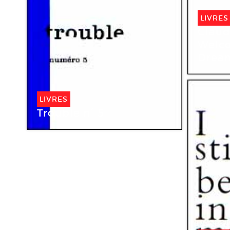
LIVRES
Claud
Welco
Dream
LIVRES
Trouble n° 5