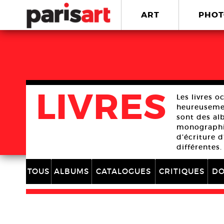
ART
PHOT
LIVRES
Les livres o
heureusement
sont des al
monographie
d’écriture 
différentes
TOUS
ALBUMS
CATALOGUES
CRITIQUES
DO