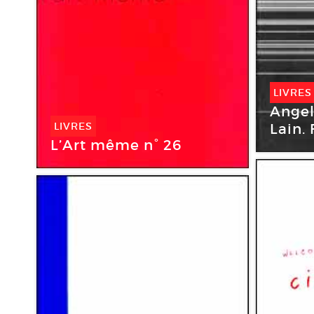
LIVRES
Angel
LIVRES
Lain.
L’Art même n° 26