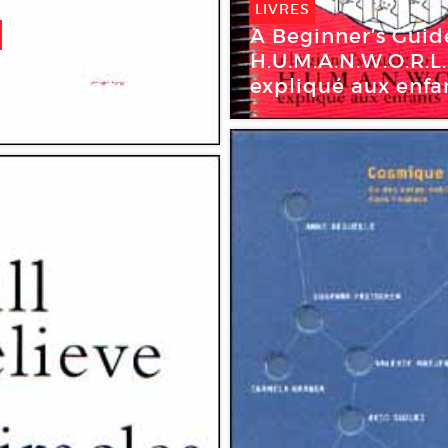
LIVRES
A Beginner’s Guid
H.U.M.A.N.W.O.R.L.
e Lévêque.
expliqué aux enfa
me To Pacific
 – City Strass