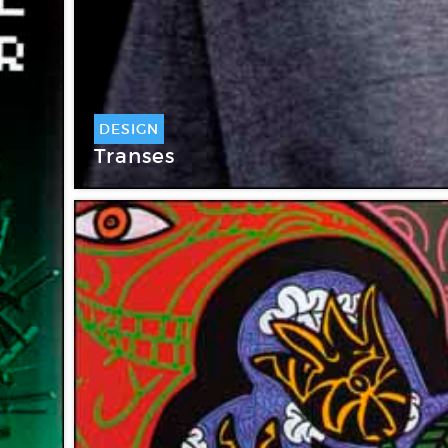
DESIGN
Transes