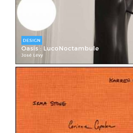
DESIGN
Oasis : LucoNoctambule
José Lévy