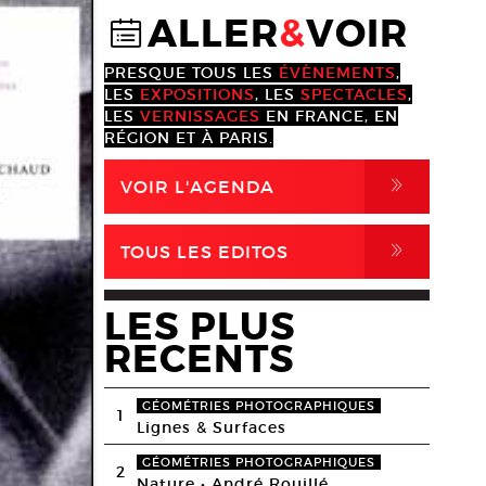
ALLER
&
VOIR
@
PRESQUE TOUS LES
ÉVÈNEMENTS
,
LES
EXPOSITIONS
, LES
SPECTACLES
,
LES
VERNISSAGES
EN FRANCE, EN
RÉGION ET À PARIS.
,
VOIR L'AGENDA
,
TOUS LES EDITOS
LES PLUS
RECENTS
GÉOMÉTRIES PHOTOGRAPHIQUES
1
Lignes & Surfaces
GÉOMÉTRIES PHOTOGRAPHIQUES
2
Nature • André Rouillé