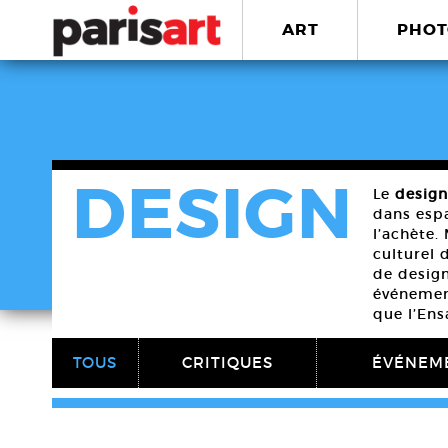
ART
PHOT
DESIGN
Le
design
dans espa
l’achète.
culturel 
de design
événement
que l’Ens
TOUS
CRITIQUES
ÉVÉNEM