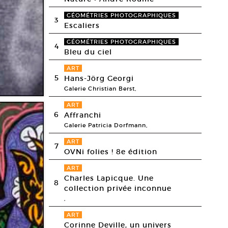
GÉOMÉTRIES PHOTOGRAPHIQUES
3
Escaliers
GÉOMÉTRIES PHOTOGRAPHIQUES
4
Bleu du ciel
ART
5
Hans-Jörg Georgi
Galerie Christian Berst,
ART
6
Affranchi
Galerie Patricia Dorfmann,
ART
7
OVNi folies ! 8e édition
ART
Charles Lapicque. Une
8
collection privée inconnue
,
ART
Corinne Deville, un univers