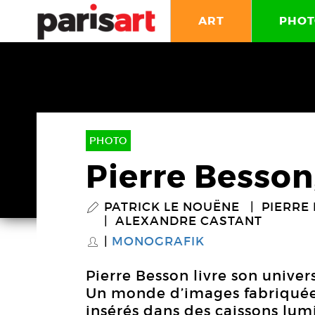
ART
PHOT
PHOTO
Pierre Besson
PATRICK LE NOUËNE
PIERRE
P
ALEXANDRE CASTANT
MONOGRAFIK
S
Pierre Besson livre son unive
Un monde d’images fabriquées
insérés dans des caissons lumi