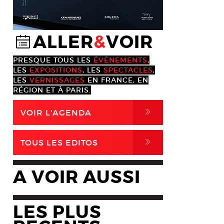
ALLER
&
VOIR
@
PRESQUE TOUS LES
ÉVÈNEMENTS
,
LES
EXPOSITIONS
, LES
SPECTACLES
,
LES
VERNISSAGES
EN FRANCE, EN
RÉGION ET À PARIS.
,
VOIR L'AGENDA
,
TOUS LES EDITOS
A VOIR AUSSI
LES PLUS