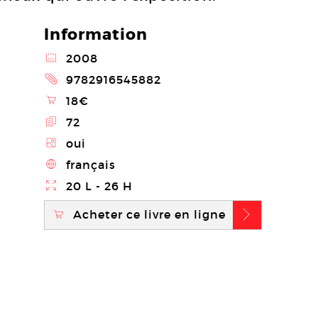
Information
@
2008
2
9782916545882
\
18€
E
72
Z
oui
4
français
}
20 L - 26 H
Acheter ce livre en ligne
\
b