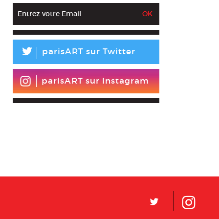
L
parisART sur Twitter
parisART sur Instagram
L