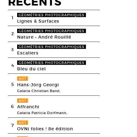
RECENTS
GÉOMÉTRIES PHOTOGRAPHIQUES
1
Lignes & Surfaces
GÉOMÉTRIES PHOTOGRAPHIQUES
2
Nature • André Rouillé
GÉOMÉTRIES PHOTOGRAPHIQUES
3
Escaliers
GÉOMÉTRIES PHOTOGRAPHIQUES
4
Bleu du ciel
ART
5
Hans-Jörg Georgi
Galerie Christian Berst,
ART
6
Affranchi
Galerie Patricia Dorfmann,
ART
7
OVNi folies ! 8e édition