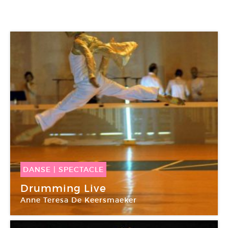
DANSE
|
SPECTACLE
07 Avr -
11 Avr 2015
Drumming Live
Anne Teresa De Keersmaeker
Opéra de Lyon