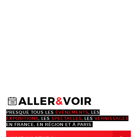
ALLER
&
VOIR
@
PRESQUE TOUS LES
ÉVÈNEMENTS
, LES
EXPOSITIONS
, LES
SPECTACLES
, LES
VERNISSAGES
EN FRANCE, EN RÉGION ET À PARIS.