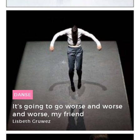
Concordan-s-e
DANSE
10 Mar -
15 Mar 2015
It’s going to go worse and worse
and worse, my friend
Lisbeth Gruwez
Théâtre de la Bastille