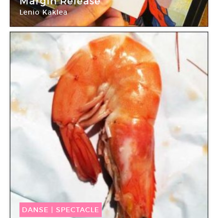
Margin Release
Lenio Kaklea
Atelier de Paris / CDCN
DANSE
|
SPECTACLE