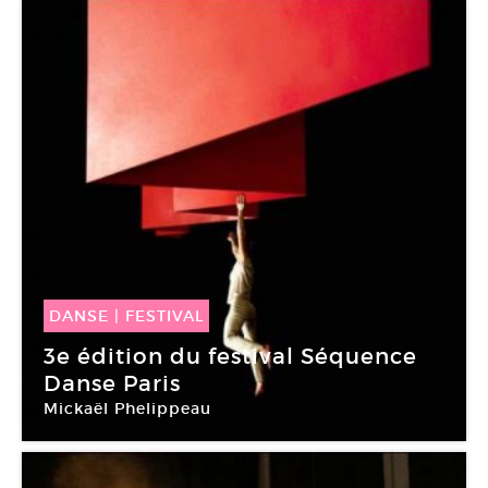
DANSE
|
FESTIVAL
27 Mar -
27 Avr 2015
3e édition du festival Séquence
Danse Paris
Mickaël Phelippeau
Centquatre-Paris