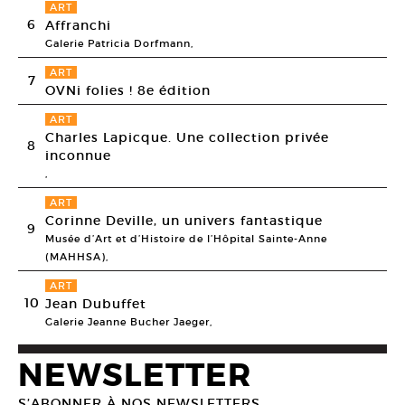
ART
6
Affranchi
Galerie Patricia Dorfmann,
ART
7
OVNi folies ! 8e édition
ART
Charles Lapicque. Une collection privée
8
inconnue
,
ART
Corinne Deville, un univers fantastique
9
Musée d’Art et d’Histoire de l’Hôpital Sainte-Anne
(MAHHSA),
ART
10
Jean Dubuffet
Galerie Jeanne Bucher Jaeger,
NEWSLETTER
S’ABONNER À NOS NEWSLETTERS