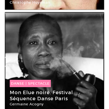
Christophe Huysman
Centquatre-Paris
DANSE
|
SPECTACLE
07 Avr -
09 Avr 2015
Mon Elue noire. Festival
Séquence Danse Paris
Germaine Acogny
Centquatre-Paris