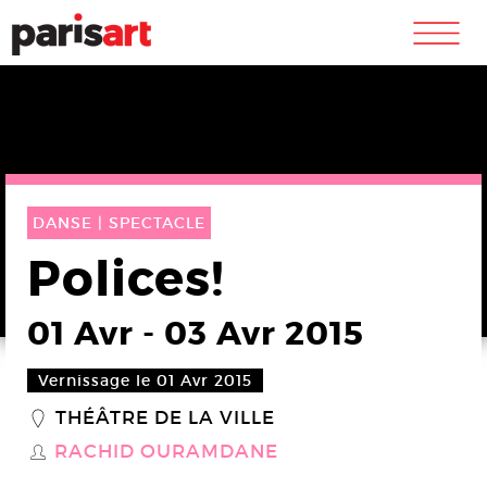
m
DANSE |
SPECTACLE
Polices!
01 Avr
-
03 Avr 2015
Vernissage le 01 Avr 2015
THÉÂTRE DE LA VILLE
_
RACHID OURAMDANE
S