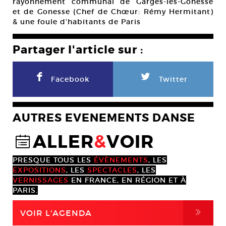
rayonnement communal de Garges-lès-Gonesse
et de Gonesse (Chef de Chœur: Rémy Hermitant)
& une foule d’habitants de Paris
Partager l'article sur :
F
L
Facebook
Twitter
AUTRES EVENEMENTS DANSE
ALLER
&
VOIR
@
PRESQUE TOUS LES
ÉVÈNEMENTS
, LES
EXPOSITIONS
, LES
SPECTACLES
, LES
VERNISSAGES
EN FRANCE, EN RÉGION ET À
PARIS.
,
VOIR L'AGENDA