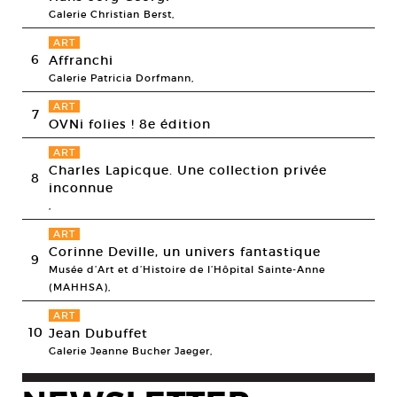
Galerie Christian Berst,
ART
6
Affranchi
Galerie Patricia Dorfmann,
ART
7
OVNi folies ! 8e édition
ART
Charles Lapicque. Une collection privée
8
inconnue
,
ART
Corinne Deville, un univers fantastique
9
Musée d’Art et d’Histoire de l’Hôpital Sainte-Anne
(MAHHSA),
ART
10
Jean Dubuffet
Galerie Jeanne Bucher Jaeger,