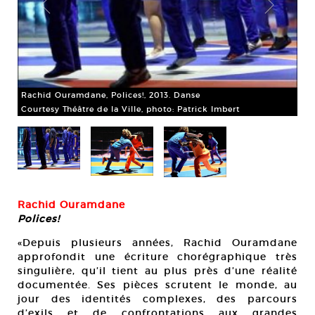
Rachid Ouramdane, Polices!, 2013. Danse
Courtesy Théâtre de la Ville, photo: Patrick Imbert
Rac
Cou
Rachid Ouramdane
Polices!
«Depuis plusieurs années, Rachid Ouramdane
approfondit une écriture chorégraphique très
singulière, qu’il tient au plus près d’une réalité
documentée. Ses pièces scrutent le monde, au
jour des identités complexes, des parcours
d’exils et de confrontations aux grandes