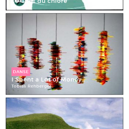
Le Goût du chlore
DANSE
I Spent a Lot of Money…
Tobias Rehberger