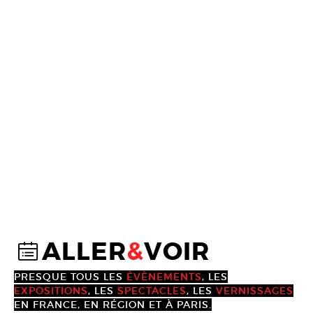
ALLER
&
VOIR
@
PRESQUE TOUS LES
ÉVÈNEMENTS
, LES
EXPOSITIONS
, LES
SPECTACLES
, LES
VERNISSAGES
EN FRANCE, EN RÉGION ET À PARIS.