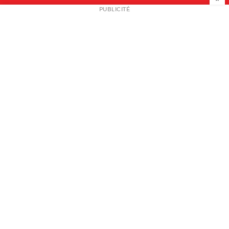
NEWSLETTER
PUBLICITÉ
L
A PROPOS
PLAN MEDIA
PARTENAIRES
CONTACT
© 2026 copyright
Mentions légales / CGV
Contact