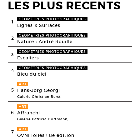
LES PLUS RECENTS
GÉOMÉTRIES PHOTOGRAPHIQUES
1
Lignes & Surfaces
GÉOMÉTRIES PHOTOGRAPHIQUES
2
Nature • André Rouillé
GÉOMÉTRIES PHOTOGRAPHIQUES
3
Escaliers
GÉOMÉTRIES PHOTOGRAPHIQUES
4
Bleu du ciel
ART
5
Hans-Jörg Georgi
Galerie Christian Berst,
ART
6
Affranchi
Galerie Patricia Dorfmann,
ART
7
OVNi folies ! 8e édition