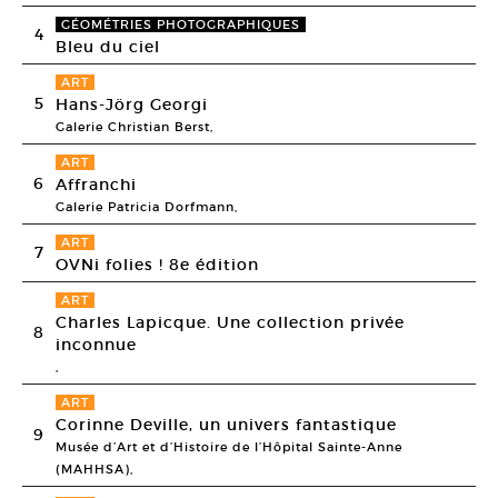
GÉOMÉTRIES PHOTOGRAPHIQUES
4
Bleu du ciel
ART
5
Hans-Jörg Georgi
Galerie Christian Berst,
ART
6
Affranchi
Galerie Patricia Dorfmann,
ART
7
OVNi folies ! 8e édition
ART
Charles Lapicque. Une collection privée
8
inconnue
,
ART
Corinne Deville, un univers fantastique
9
Musée d’Art et d’Histoire de l’Hôpital Sainte-Anne
(MAHHSA),