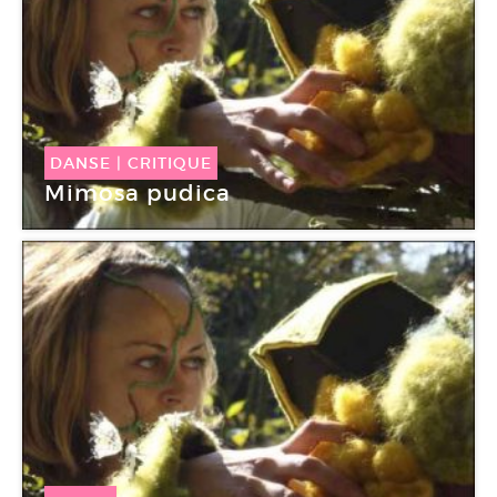
DANSE
|
CRITIQUE
Mimosa pudica