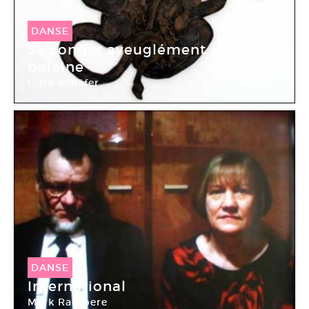
DANSE
Se confier aveuglément à la
baleine
Gitte Schäfer
DANSE
International
Mark Raidpere