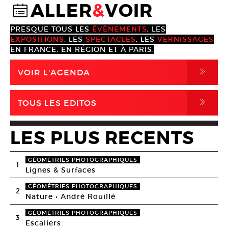
ALLER
&
VOIR
@
PRESQUE TOUS LES
ÉVÈNEMENTS
, LES
EXPOSITIONS
, LES
SPECTACLES
, LES
VERNISSAGES
EN FRANCE, EN RÉGION ET À PARIS.
,
VOIR L'AGENDA
,
TOUS LES EDITOS
LES PLUS RECENTS
GÉOMÉTRIES PHOTOGRAPHIQUES
1
Lignes & Surfaces
GÉOMÉTRIES PHOTOGRAPHIQUES
2
Nature • André Rouillé
GÉOMÉTRIES PHOTOGRAPHIQUES
3
Escaliers