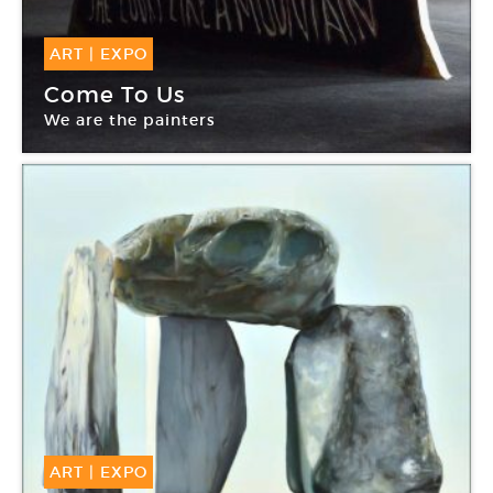
ART
|
EXPO
27 Juin -
14 Oct 2018
Come To Us
We are the painters
Botox(s)
ART
|
EXPO