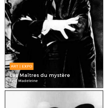
ART
|
EXPO
11 Sep -
21 Nov 2009
Les Maîtres du mystère
Eric Madeleine
Espace à vendre