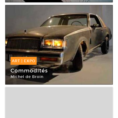
ART
|
EXPO
25 Jan -
22 Mar 2008
Commodités
Michel de Broin
Espace à vendre