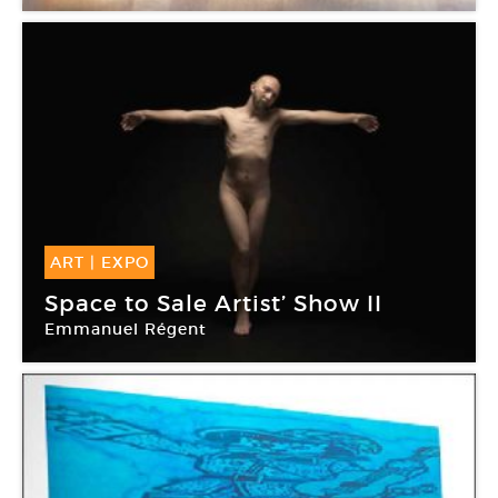
ART
|
EXPO
05 Déc -
07 Fév 2009
Space to Sale Artist’ Show II
Emmanuel Régent
Espace à vendre