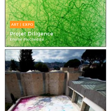
ART
|
EXPO
02 Juin -
28 Juil 2012
Projet Diligence
Emilie Pischedda
Espace à vendre