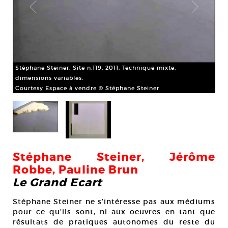
Stéphane Steiner, Site n.119, 2011. Technique mixte,
dimensions variables.
Courtesy Espace à vendre © Stéphane Steiner
Pau
Apa
Cou
Stéphane Steiner, Jérôme
Robbe, Pauline Brun
Le Grand Ecart
Stéphane Steiner ne s’intéresse pas aux médiums
pour ce qu’ils sont, ni aux oeuvres en tant que
résultats de pratiques autonomes du reste du