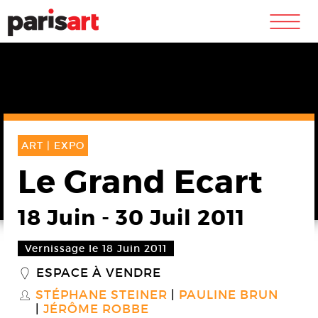
m
ART |
EXPO
Le Grand Ecart
18 Juin
-
30 Juil 2011
Vernissage le 18 Juin 2011
ESPACE À VENDRE
_
STÉPHANE STEINER
PAULINE BRUN
S
JÉRÔME ROBBE