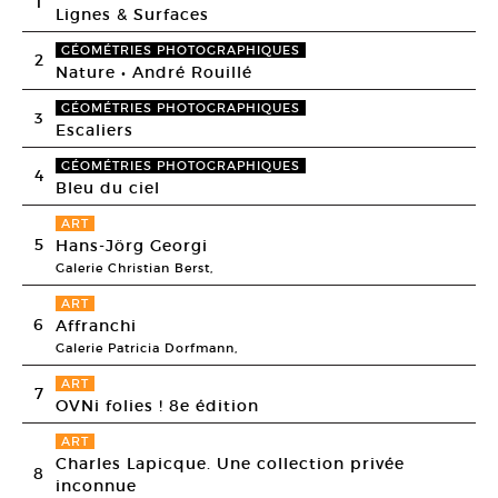
1
Lignes & Surfaces
GÉOMÉTRIES PHOTOGRAPHIQUES
2
Nature • André Rouillé
GÉOMÉTRIES PHOTOGRAPHIQUES
3
Escaliers
GÉOMÉTRIES PHOTOGRAPHIQUES
4
Bleu du ciel
ART
5
Hans-Jörg Georgi
Galerie Christian Berst,
ART
6
Affranchi
Galerie Patricia Dorfmann,
ART
7
OVNi folies ! 8e édition
ART
Charles Lapicque. Une collection privée
8
inconnue