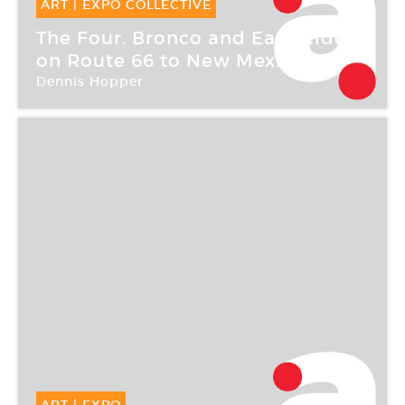
ART
|
EXPO COLLECTIVE
09 Mar -
29 Avr 2006
The Four. Bronco and Easy Rider
on Route 66 to New Mexico
Dennis Hopper
Galerie Dominique Fiat