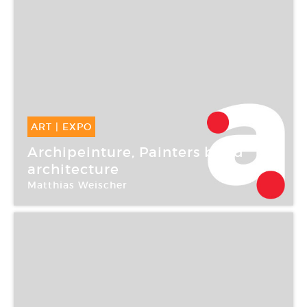
ART
|
EXPO
16 Mar -
21 Mai 2006
Archipeinture, Painters build
architecture
Matthias Weischer
Le Plateau