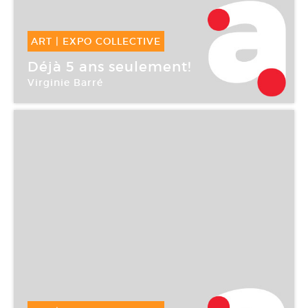
ART
|
EXPO COLLECTIVE
10 Mar -
01 Avr 2006
Déjà 5 ans seulement!
Virginie Barré
Galerie Loevenbruck