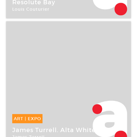
09 Mar -
27 Mai 2006
Resolute Bay
Louis Couturier
Centre culturel canadien
ART
|
EXPO
08 Mar -
25 Sep 2006
James Turrell. Alta White