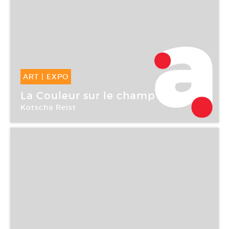
ART
|
EXPO
17 Mar -
22 Avr 2006
La Couleur sur le champ
Kotscha Reist
Galerie Eric Dupont