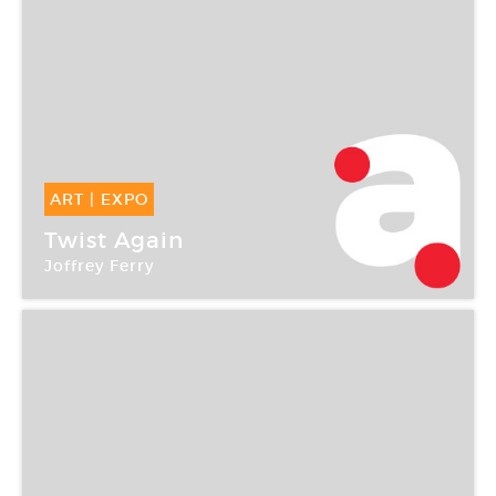
ART
|
EXPO
11 Mar -
22 Avr 2006
Twist Again
Joffrey Ferry
Galerie Sultana