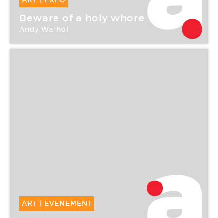
ART
|
EXPO
07 Mar -
15 Avr 2006
Beware of a holy whore
Andy Warhol
Galerie Chantal Crousel
ART
|
EVENEMENT