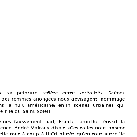
 sa peinture reflète cette «créolité». Scènes
ou des femmes allongées nous dévisagent; hommage
ns la nuit américaine; enfin scènes urbaines qui
l’Ile du Saint Soleil.
èmes faussement naïf, Frantz Lamothe réussit la
ience. André Malraux disait: «Ces toiles nous posent
lle tout à coup à Haïti plutôt qu’en tout autre île