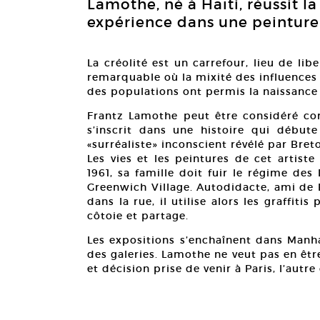
Lamothe, né à Haïti, réussit l
expérience dans une peinture q
La créolité est un carrefour, lieu de libe
remarquable où la mixité des influences 
des populations ont permis la naissance 
Frantz Lamothe peut être considéré co
s’inscrit dans une histoire qui début
«surréaliste» inconscient révélé par Bre
Les vies et les peintures de cet artis
1961, sa famille doit fuir le régime des 
Greenwich Village. Autodidacte, ami de Ba
dans la rue, il utilise alors les graffiti
côtoie et partage.
Les expositions s’enchaînent dans Manha
des galeries. Lamothe ne veut pas en êtr
et décision prise de venir à Paris, l’autre 