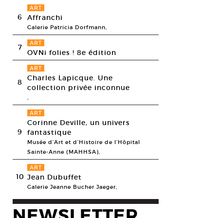
ART
6
Affranchi
Galerie Patricia Dorfmann,
ART
7
OVNi folies ! 8e édition
ART
Charles Lapicque. Une
8
collection privée inconnue
,
ART
Corinne Deville, un univers
9
fantastique
Musée d’Art et d’Histoire de l’Hôpital
Sainte-Anne (MAHHSA),
ART
10
Jean Dubuffet
Galerie Jeanne Bucher Jaeger,
NEWSLETTER