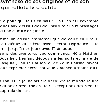
a synthèse de ses origines et de son
ui reflète la créolité.
rté pour qui sait s’en saisir. Haïti en est l’exemple
dues aux vicissitudes de l’histoire et aux brassages
d’une culture originale.
mme un artiste emblématique de cette culture. Il
e au début du siècle avec Hector Hyppolite — le
ton — jusqu’à nos jours avec Télémaque.
te sont des aventures peu communes. Né à Haïti en
Duvallier. L’enfant découvrira les nuits et la vie de
squiat, l’autre Haïtien, et de Keith Hairing, vivant
s pour exprimer cette nouvelle violence urbaine qu’il
ttan, et le jeune artiste découvre le monde feutré
e dupe et retourne en Haïti. Déceptions des retours
capitale de l’art.
PUBLICITÉ