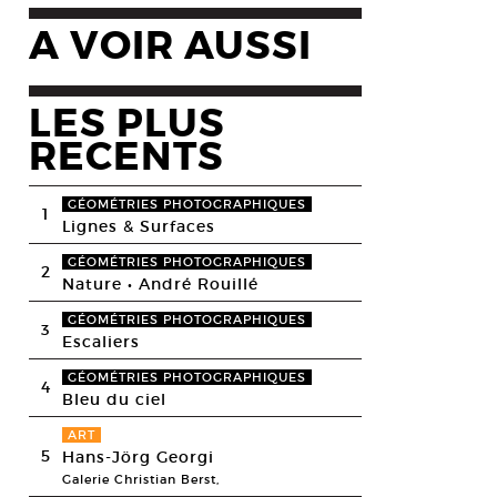
A VOIR AUSSI
LES PLUS
RECENTS
GÉOMÉTRIES PHOTOGRAPHIQUES
1
Lignes & Surfaces
GÉOMÉTRIES PHOTOGRAPHIQUES
2
Nature • André Rouillé
GÉOMÉTRIES PHOTOGRAPHIQUES
3
Escaliers
GÉOMÉTRIES PHOTOGRAPHIQUES
4
Bleu du ciel
ART
5
Hans-Jörg Georgi
Galerie Christian Berst,