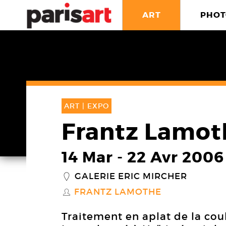
ART
PHOT
ART |
EXPO
Frantz Lamot
14 Mar
-
22 Avr 2006
GALERIE ERIC MIRCHER
_
FRANTZ LAMOTHE
S
Traitement en aplat de la cou