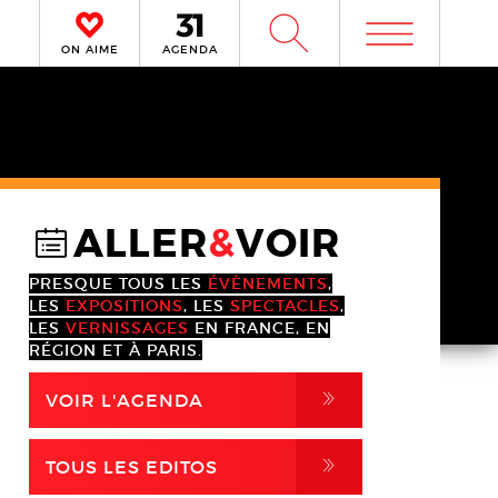
m
W
ON AIME
AGENDA
ALLER
&
VOIR
@
PRESQUE TOUS LES
ÉVÈNEMENTS
,
LES
EXPOSITIONS
, LES
SPECTACLES
,
LES
VERNISSAGES
EN FRANCE, EN
RÉGION ET À PARIS.
,
VOIR L'AGENDA
,
TOUS LES EDITOS