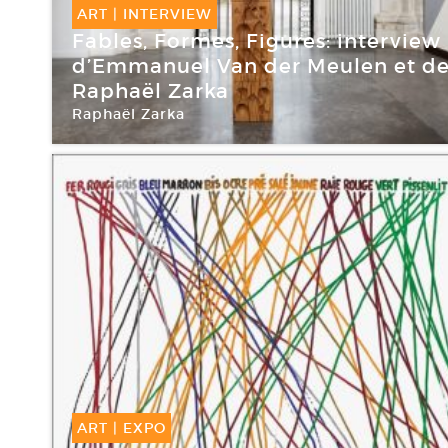
ART
|
INTERVIEW
Fables, Formes, Figures: interview
d’Emmanuel Van der Meulen et d
Raphaël Zarka
Raphaël Zarka
Maison d’Art Bernard Anthonioz
ART
|
EXPO