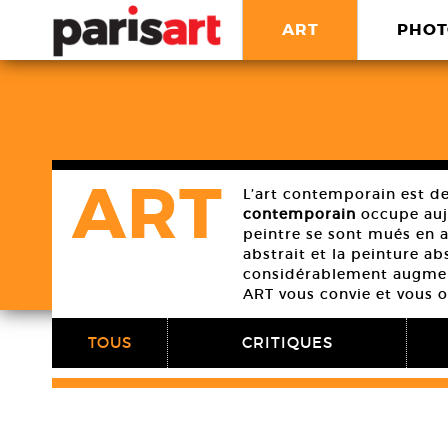
ART
PHOT
ART
L’art contemporain est de
contemporain
occupe aujo
peintre se sont mués en 
abstrait et la peinture a
considérablement augment
ART vous convie et vous or
TOUS
CRITIQUES