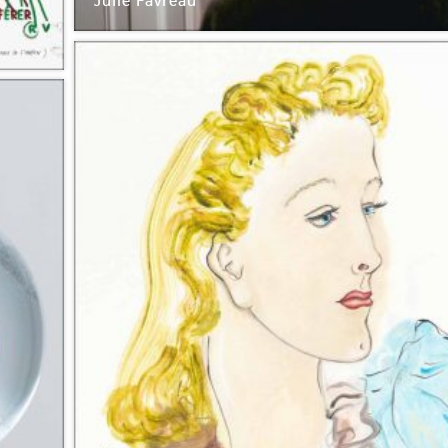
Julie Favreau
La BF15