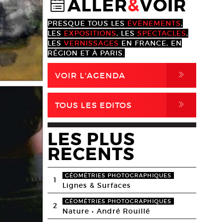
ALLER
&
VOIR
@
PRESQUE TOUS LES
ÉVÈNEMENTS
,
LES
EXPOSITIONS
, LES
SPECTACLES
,
LES
VERNISSAGES
EN FRANCE, EN
RÉGION ET À PARIS.
,
VOIR L'AGENDA
,
TOUS LES EDITOS
LES PLUS
RECENTS
GÉOMÉTRIES PHOTOGRAPHIQUES
1
Lignes & Surfaces
GÉOMÉTRIES PHOTOGRAPHIQUES
2
Nature • André Rouillé