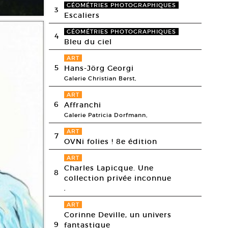
GÉOMÉTRIES PHOTOGRAPHIQUES
3
Escaliers
GÉOMÉTRIES PHOTOGRAPHIQUES
4
Bleu du ciel
ART
5
Hans-Jörg Georgi
Galerie Christian Berst,
ART
6
Affranchi
Galerie Patricia Dorfmann,
ART
7
OVNi folies ! 8e édition
ART
Charles Lapicque. Une
8
collection privée inconnue
,
ART
Corinne Deville, un univers
9
fantastique