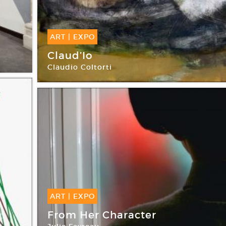
e
ART
|
EXPO
12 Avr -
26 Avr 2018
Claud’Io
Claudio Coltorti
Galerie Maïa Muller
ART
|
EXPO
06 Avr -
26 Mai 2018
From Her Character