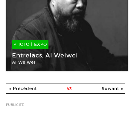
PHOTO
|
EXPO
21 Fév -
29 Avr 2012
Entrelacs, Ai Weiwei
Ai Weiwei
Jeu de Paume
« Précédent
53
Suivant »
PUBLICITÉ