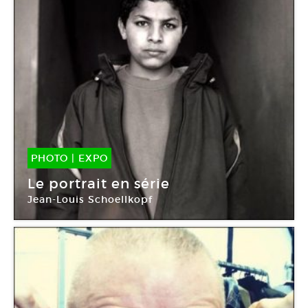
PHOTO
|
EXPO
11 Jan -
25 Avr 2012
Le portrait en série
Jean-Louis Schoellkopf
Frac Normandie Rouen