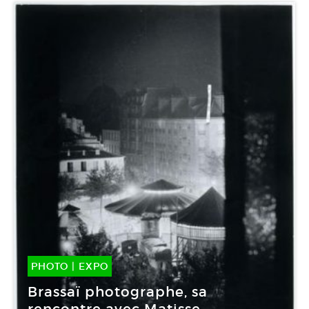
PHOTO
|
EXPO
25 Fév -
03 Juin 2012
Brassaï photographe, sa