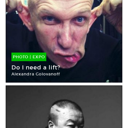
PHOTO
|
EXPO
02 Mar -
02 Mar 2012
Do I need a lift?
Alexandra Golovanoff
Galerie Jérôme de Noirmont