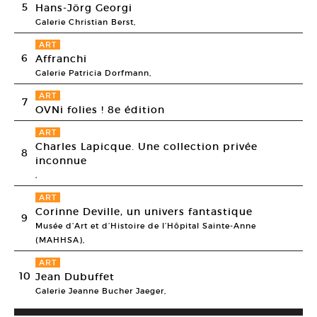
5
Hans-Jörg Georgi
Galerie Christian Berst,
ART
6
Affranchi
Galerie Patricia Dorfmann,
ART
7
OVNi folies ! 8e édition
ART
Charles Lapicque. Une collection privée
8
inconnue
,
ART
Corinne Deville, un univers fantastique
9
Musée d’Art et d’Histoire de l’Hôpital Sainte-Anne
(MAHHSA),
ART
10
Jean Dubuffet
Galerie Jeanne Bucher Jaeger,