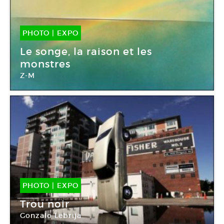
PHOTO
|
EXPO
01 Mar -
25 Fév 2012
Le songe, la raison et les
monstres
Z-M
Galerie Paul Frèches
PHOTO
|
EXPO
02 Mar -
07 Avr 2012
Trou noir
Gonzalo Lebrija