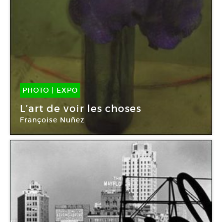
PHOTO
|
EXPO
01 Mar -
14 Avr 2012
L’art de voir les choses
Françoise Nuñez
Galerie Camera Obscura