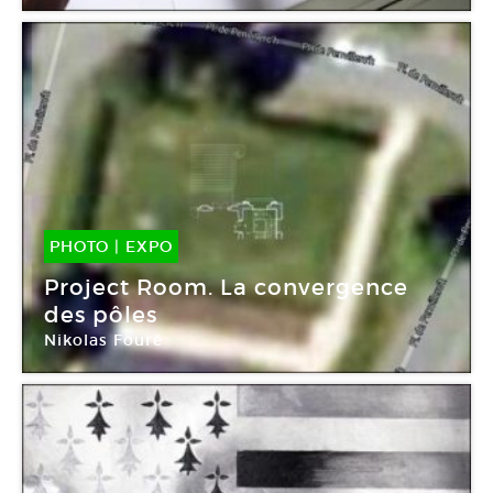
Le Quartier
PHOTO
|
EXPO
07 Juin -
29 Juin 2014
Project Room. La convergence
des pôles
Nikolas Fouré
Le Quartier