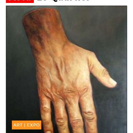
ART
|
EXPO