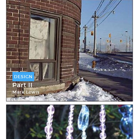
DESIGN
Part II
Mark Lewis