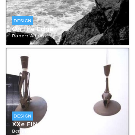
DESIGN
On The Edge
Robert Adams
DESIGN
XXe FIN
Bernhard Rüdiger