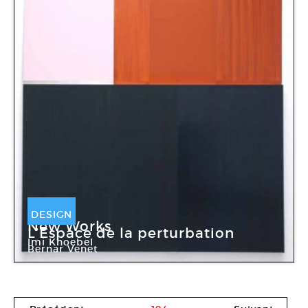
DESIGN
DESIGN
New Works
L’Espace de la perturbation
Imi Knoebel
Bernar Venet