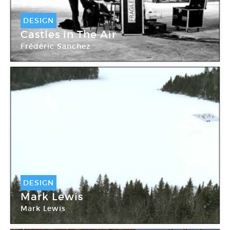
DESIGN
Castles in The Air
Frédéric Sanchez
DESIGN
Mark Lewis
Mark Lewis