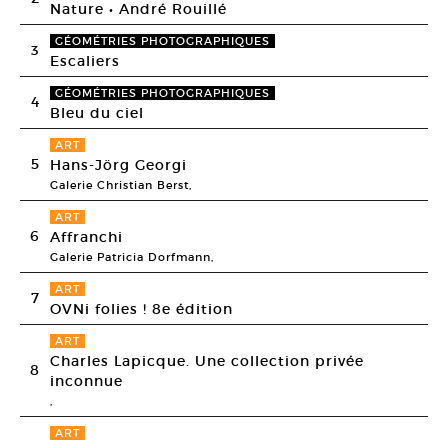
Nature • André Rouillé
GÉOMÉTRIES PHOTOGRAPHIQUES
3
Escaliers
GÉOMÉTRIES PHOTOGRAPHIQUES
4
Bleu du ciel
ART
5
Hans-Jörg Georgi
Galerie Christian Berst,
ART
6
Affranchi
Galerie Patricia Dorfmann,
ART
7
OVNi folies ! 8e édition
ART
Charles Lapicque. Une collection privée
8
inconnue
,
ART