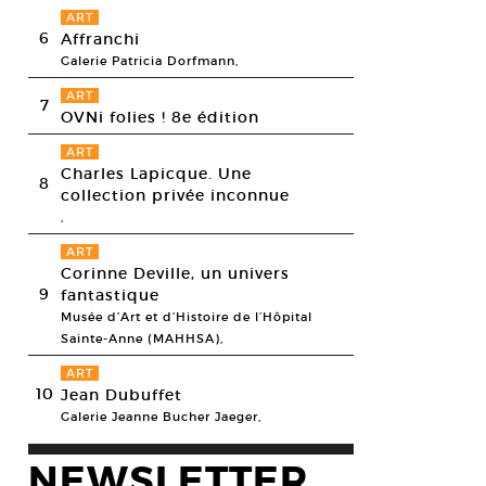
ART
6
Affranchi
Galerie Patricia Dorfmann,
ART
7
OVNi folies ! 8e édition
ART
Charles Lapicque. Une
8
collection privée inconnue
,
ART
Corinne Deville, un univers
9
fantastique
Musée d’Art et d’Histoire de l’Hôpital
Sainte-Anne (MAHHSA),
 Ellia, Déforestation, 2013. Chaises en bois.
ART
esy Musée des Arts décoratifs © Design Da Gema
10
Jean Dubuffet
Galerie Jeanne Bucher Jaeger,
NEWSLETTER