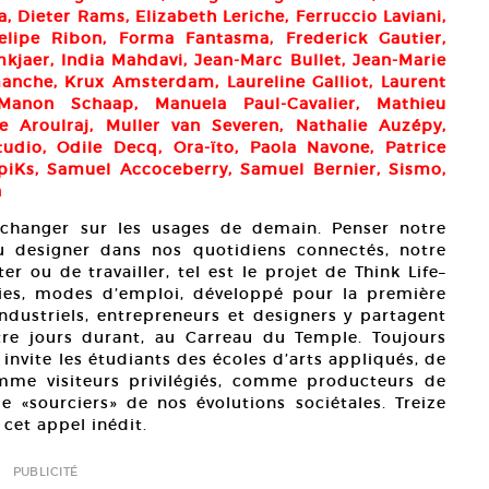
, Dieter Rams, Elizabeth Leriche, Ferruccio Laviani,
elipe Ribon, Forma Fantasma, Frederick Gautier,
mkjaer, India Mahdavi, Jean-Marc Bullet, Jean-Marie
anche, Krux Amsterdam, Laureline Galliot, Laurent
Manon Schaap, Manuela Paul-Cavalier, Mathieu
se Aroulraj, Muller van Severen, Nathalie Auzépy,
udio, Odile Decq, Ora-ïto, Paola Navone, Patrice
é, piKs, Samuel Accoceberry, Samuel Bernier, Sismo,
n
’échanger sur les usages de demain. Penser notre
du designer dans nos quotidiens connectés, notre
r ou de travailler, tel est le projet de Think Life–
vies, modes d’emploi, développé pour la première
industriels, entrepreneurs et designers y partagent
atre jours durant, au Carreau du Temple. Toujours
invite les étudiants des écoles d’arts appliqués, de
omme visiteurs privilégiés, comme producteurs de
sourciers» de nos évolutions sociétales. Treize
cet appel inédit.
PUBLICITÉ