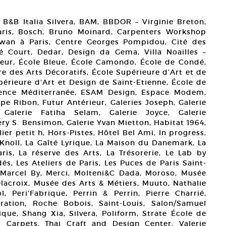
, B&B Italia Silvera, BAM, BBDOR – Virginie Breton,
Paris, Bosch, Bruno Moinard, Carpenters Workshop
aïwan à Paris, Centre Georges Pompidou, Cité des
té Court, Dedar, Design da Gema, Villa Noailles –
ireur, École Bleue, École Camondo, École de Condé,
e des Arts Décoratifs, École Supérieure d’Art et de
périeure d’Art et Design de Saint-Etienne, École de
ovence Méditerranée, ESAM Design, Espace Modem,
ipe Ribon, Futur Antérieur, Galeries Joseph, Galerie
alerie Fatiha Selam, Galerie Joyce, Galerie
ery S. Bensimon, Galerie Yvan Mietton, Habitat 1964,
er petit h, Hors-Pistes, Hôtel Bel Ami, In progress,
 Knoll, La Gaîté Lyrique, La Maison du Danemark, La
is, La réserve des Arts, La Trésorerie, Le Lab by
és, Les Ateliers de Paris, Les Puces de Paris Saint-
, Marcel By, Merci, Molteni&C Dada, Moroso, Musée
acroix, Musée des Arts & Métiers, Muuto, Nathalie
 Peri’Fabrique, Perrin & Perrin, Pierre Charrié,
ration, Roche Bobois, Saint-Louis, Salon/Samuel
que, Shang Xia, Silvera, Poliform, Strate École de
g Carpets, Thai Craft and Design Center, Valerie