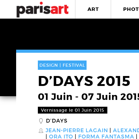
ART
PHOT
DESIGN |
FESTIVAL
D’DAYS 2015
01 Juin
-
07 Juin 201
Vernissage le 01 Juin 2015
D’DAYS
_
JEAN-PIERRE LAGAIN
ALEXAN
S
ORA ITO
FORMA FANTASMA