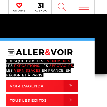
m
W
ON AIME
AGENDA
ALLER
&
VOIR
@
PRESQUE TOUS LES
ÉVÈNEMENTS
,
LES
EXPOSITIONS
, LES
SPECTACLES
,
LES
VERNISSAGES
EN FRANCE, EN
RÉGION ET À PARIS.
,
VOIR L'AGENDA
,
TOUS LES EDITOS