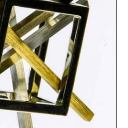
David
Court