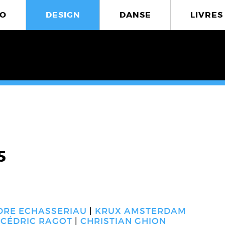
O
DESIGN
DANSE
LIVRES
5
DRE ECHASSERIAU
KRUX AMSTERDAM
CÉDRIC RAGOT
CHRISTIAN GHION