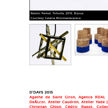
Nestor Perkal, Totlutla, 2015. Bijoux
Courtesy Galerie Minimasterpiece
D’DAYS 2015
Agathe de Saint Giron, Agence RDAI, A
DeÅLcor, Atelier Caudron, Atelier Yade 
Christian Ghion, Cédric Ragot, Colle