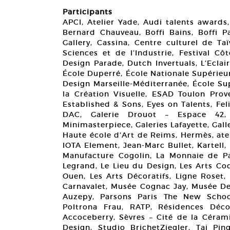
Participants
APCI, Atelier Yade, Audi talents awards
Bernard Chauveau, Boffi Bains, Boffi 
Gallery, Cassina, Centre culturel de T
Sciences et de l’Industrie, Festival Cô
Design Parade, Dutch Invertuals, L’Ecla
École Duperré, École Nationale Supérieur
Design Marseille-Méditerranée, École Su
la Création Visuelle, ESAD Toulon Pr
Established & Sons, Eyes on Talents, Fel
DAC, Galerie Drouot – Espace 42, G
Minimasterpiece, Galeries Lafayette, Gall
Haute école d’Art de Reims, Hermès, ateli
IOTA Element, Jean-Marc Bullet, Kartell,
Manufacture Cogolin, La Monnaie de Par
Legrand, Le Lieu du Design, Les Arts Cod
Ouen, Les Arts Décoratifs, Ligne Roset
Carnavalet, Musée Cognac Jay, Musée Del
Auzepy, Parsons Paris The New School,
Poltrona Frau, RATP, Résidences Déco
Accoceberry, Sèvres – Cité de la Cérami
Design, Studio BrichetZiegler, Tai Pin