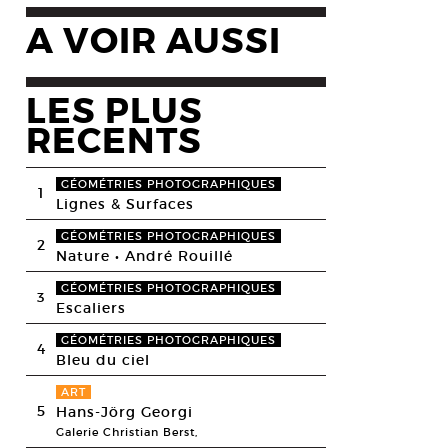
A VOIR AUSSI
LES PLUS
RECENTS
GÉOMÉTRIES PHOTOGRAPHIQUES
1
Lignes & Surfaces
GÉOMÉTRIES PHOTOGRAPHIQUES
2
Nature • André Rouillé
GÉOMÉTRIES PHOTOGRAPHIQUES
3
Escaliers
GÉOMÉTRIES PHOTOGRAPHIQUES
4
Bleu du ciel
ART
5
Hans-Jörg Georgi
Galerie Christian Berst,