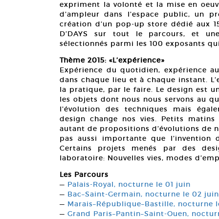
expriment la volonté et la mise en oeuv
d’ampleur dans l’espace public, un p
création d’un pop-up store dédié aux 15
D’DAYS sur tout le parcours, et un
sélectionnés parmi les 100 exposants qui 
Thème 2015: «L’expérience»
Expérience du quotidien, expérience a
dans chaque lieu et à chaque instant. L’
la pratique, par le faire. Le design est un
les objets dont nous nous servons au qu
l’évolution des techniques mais égal
design change nos vies. Petits matins
autant de propositions d’évolutions de no
pas aussi importante que l’invention 
Certains projets menés par des des
laboratoire: Nouvelles vies, modes d’emp
Les Parcours
—
Palais-Royal, nocturne le 01 juin
—
Bac–Saint-Germain, nocturne le 02 juin
—
Marais–République–Bastille, nocturne l
—
Grand Paris–Pantin–Saint-Ouen, nocturn