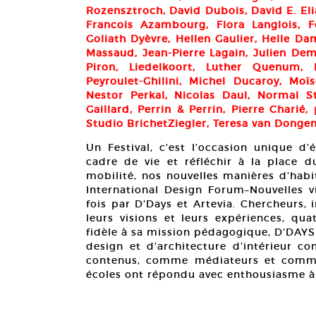
Rozensztroch, David Dubois, David E. Elia
Francois Azambourg, Flora Langlois, F
Goliath Dyèvre, Hellen Gaulier, Helle Da
Massaud, Jean-Pierre Lagain, Julien Dem
Piron, Liedelkoort, Luther Quenum, 
Peyroulet-Ghilini, Michel Ducaroy, Moï
Nestor Perkal, Nicolas Daul, Normal St
Gaillard, Perrin & Perrin, Pierre Chari
Studio BrichetZiegler, Teresa van Donge
Un Festival, c’est l’occasion unique d
cadre de vie et réfléchir à la place 
mobilité, nos nouvelles manières d’habite
International Design Forum–Nouvelles 
fois par D’Days et Artevia. Chercheurs, 
leurs visions et leurs expériences, qu
fidèle à sa mission pédagogique, D’DAYS 
design et d’architecture d’intérieur c
contenus, comme médiateurs et comme «
écoles ont répondu avec enthousiasme à 