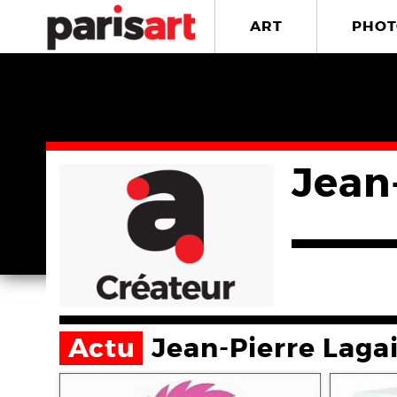
ART
PHOT
Jean
Actu
Jean-Pierre Laga