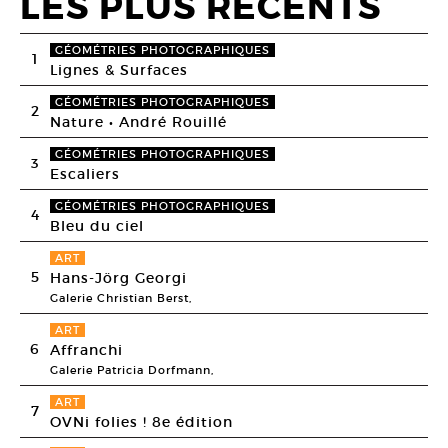
LES PLUS RECENTS
GÉOMÉTRIES PHOTOGRAPHIQUES
1
Lignes & Surfaces
GÉOMÉTRIES PHOTOGRAPHIQUES
2
Nature • André Rouillé
GÉOMÉTRIES PHOTOGRAPHIQUES
3
Escaliers
GÉOMÉTRIES PHOTOGRAPHIQUES
4
Bleu du ciel
ART
5
Hans-Jörg Georgi
Galerie Christian Berst,
ART
6
Affranchi
Galerie Patricia Dorfmann,
ART
7
OVNi folies ! 8e édition