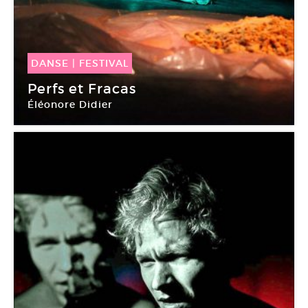
DANSE
|
FESTIVAL
03 Mai -
06 Mai 2018
Perfs et Fracas
Éléonore Didier
Le Générateur