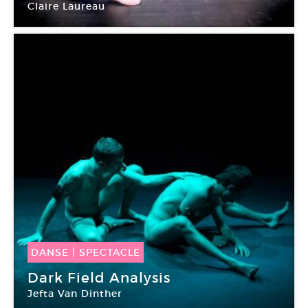
Claire Laureau
Salle Coluche. Loon-Plage
DANSE
|
SPECTACLE
19 Avr -
21 Avr 2018
Dark Field Analysis
Jefta Van Dinther
Centre Pompidou Paris