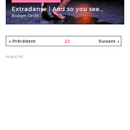
06 Avr -
07 Avr 2018
Extradanse | And so you see…
Robyn Orlin
Pole-Sud CDCN Strasbourg
« Précédent
22
Suivant »
PUBLICITÉ