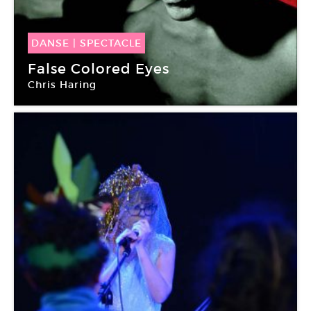
DANSE
|
SPECTACLE
03 Mai -
05 Mai 2018
False Colored Eyes
Chris Haring
Chaillot