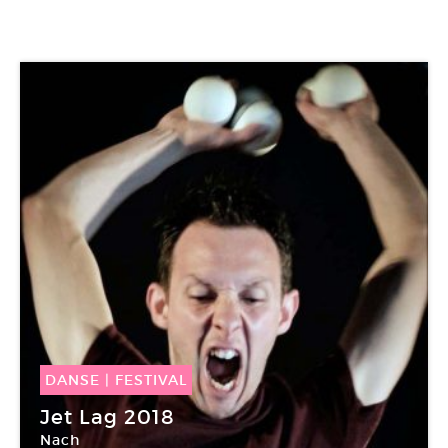
DANSE
|
FESTIVAL
16 Mai -
26 Mai 2018
Jet Lag 2018
Nach