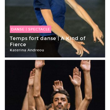
DANSE
|
SPECTACLE
12 Avr -
15 Avr 2018
Temps fort danse | A Kind of
Fierce
Katerina Andreou
Théâtre de la Bastille