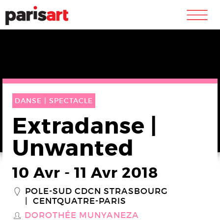
m
DANSE |
SPECTACLE
Extradanse |
Unwanted
10 Avr
-
11 Avr 2018
POLE-SUD CDCN STRASBOURG
_
CENTQUATRE-PARIS
DOROTHÉE MUNYANEZA
S