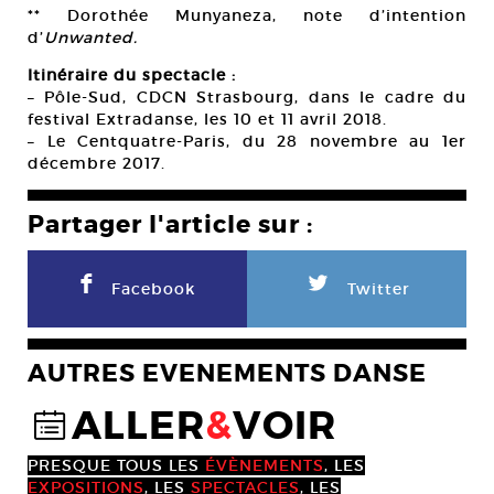
** Dorothée Munyaneza, note d’intention
d’
Unwanted.
Itinéraire du spectacle :
– Pôle-Sud, CDCN Strasbourg, dans le cadre du
festival Extradanse, les 10 et 11 avril 2018.
– Le Centquatre-Paris, du 28 novembre au 1er
décembre 2017.
Partager l'article sur :
F
L
Facebook
Twitter
AUTRES EVENEMENTS DANSE
ALLER
&
VOIR
@
PRESQUE TOUS LES
ÉVÈNEMENTS
, LES
EXPOSITIONS
, LES
SPECTACLES
, LES