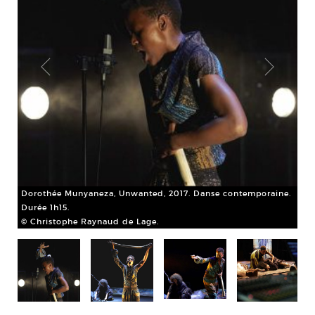
ne.
Dorothée Munyaneza, Unwanted, 2017. Danse contemporaine.
Do
Durée 1h15.
Dur
© Christophe Raynaud de Lage.
© 