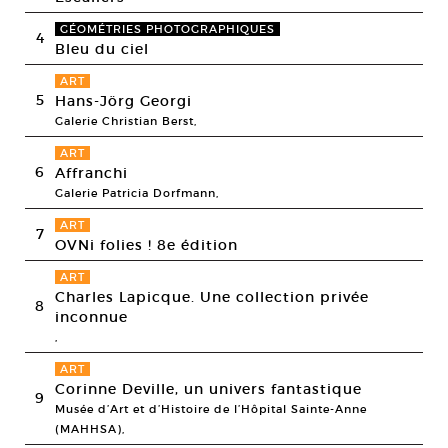
GÉOMÉTRIES PHOTOGRAPHIQUES
4
Bleu du ciel
ART
5
Hans-Jörg Georgi
Galerie Christian Berst,
ART
6
Affranchi
Galerie Patricia Dorfmann,
ART
7
OVNi folies ! 8e édition
ART
Charles Lapicque. Une collection privée
8
inconnue
,
ART
Corinne Deville, un univers fantastique
9
Musée d’Art et d’Histoire de l’Hôpital Sainte-Anne
(MAHHSA),